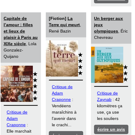
Capitale de
[Fiction]
La
Un berger aux
l’amour : filles
Terre qui meurt
,
jeux
et lieux de
René Bazin
olympiques
, Éric
plaisir à Paris au
Chevreau
XIXe siècle
, Lola
Gonzalez-
Quijano
Critique de
Adam
Critique de
Craponne
:
Zaynab
: 42
Vendéens
kilomètres ça
Critique de
maraîchins à
use, ça use
Adam
l'avenir dans
les souliers
Craponne
:
le crachi...
écrire un avis
Elle marchait