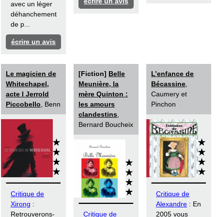
écrire un avis
avec un léger
déhanchement
de p...
écrire un avis
Le magicien de
[Fiction]
Belle
L’enfance de
Whitechapel,
Meunière, la
Bécassine
,
acte I Jerrold
mère Quinton :
Caumery et
Piccobello
, Benn
les amours
Pinchon
clandestins
,
Bernard Boucheix
Critique de
Critique de
Xirong
:
Alexandre
: En
Retrouverons-
Critique de
2005 vous