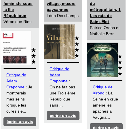
féministe sous
village, mœurs
du
la IIIe
paysannes
,
métropolitain, 1
République
,
Léon Deschamps
Les rats de
Véronique Rieu
Saint-Éloi
,
Patrice Ordas et
Nathalie Berr
Critique de
Critique de
Adam
Adam
Craponne
:
Craponne
: Je
On ne fait pas
Critique de
montrerais
une Troisième
Xirong
: La
mes seins
République
Seine en crue
lorsque les
sans ...
amène les
curés s’é...
apaches à
écrire un avis
Vaugira...
écrire un avis
écrire un avis