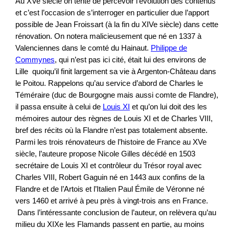
Au XVe siècle on tente de percevoir l’évolution des contenus
et c’est l’occasion de s’interroger en particulier due l’apport
possible de Jean Froissart (à la fin du XIVe siècle) dans cette
rénovation. On notera malicieusement que né en 1337 à
Valenciennes dans le comté du Hainaut.
Philippe de
Commynes
, qui n’est pas ici cité, était lui des environs de
Lille quoiqu’il finit largement sa vie à Argenton-Château dans
le Poitou. Rappelons qu’au service d’abord de Charles le
Téméraire (duc de Bourgogne mais aussi comte de Flandre),
il passa ensuite à celui de
Louis XI
et qu’on lui doit des les
mémoires autour des règnes de Louis XI et de Charles VIII,
bref des récits où la Flandre n’est pas totalement absente.
Parmi les trois rénovateurs de l’histoire de France au XVe
siècle, l’auteure propose Nicole Gilles décédé en 1503
secrétaire de Louis XI et contrôleur du Trésor royal avec
Charles VIII, Robert Gaguin né en 1443 aux confins de la
Flandre et de l’Artois et l’Italien Paul Émile de Véronne né
vers 1460 et arrivé à peu près à vingt-trois ans en France.
Dans l’intéressante conclusion de l’auteur, on relèvera qu’au
milieu du XIXe les Flamands passent en partie, au moins