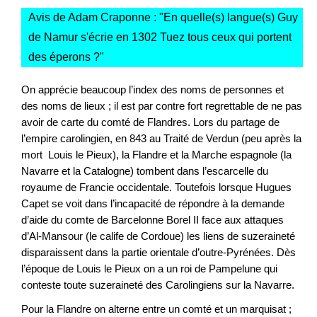
Avis de Adam Craponne : "
En quelle(s) langue(s) Guy
de Namur s'écrie en 1302 Tuez tous ceux qui portent
des éperons ?
"
On apprécie beaucoup l’index des noms de personnes et
des noms de lieux ; il est par contre fort regrettable de ne pas
avoir de carte du comté de Flandres. Lors du partage de
l’empire carolingien, en 843 au Traité de Verdun (peu après la
mort Louis le Pieux), la Flandre et la Marche espagnole (la
Navarre et la Catalogne) tombent dans l’escarcelle du
royaume de Francie occidentale. Toutefois lorsque Hugues
Capet se voit dans l’incapacité de répondre à la demande
d’aide du comte de Barcelonne Borel II face aux attaques
d’Al-Mansour (le calife de Cordoue) les liens de suzeraineté
disparaissent dans la partie orientale d’outre-Pyrénées. Dès
l’époque de Louis le Pieux on a un roi de Pampelune qui
conteste toute suzeraineté des Carolingiens sur la Navarre.
Pour la Flandre on alterne entre un comté et un marquisat ;