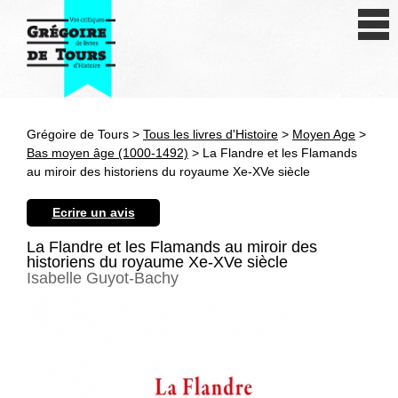
Se connecter
S'inscrire
Créer une fiche livre
Grégoire de Tours >
Tous les livres d'Histoire
>
Moyen Age
>
Antiquité
Bas moyen âge (1000-1492)
> La Flandre et les Flamands
au miroir des historiens du royaume Xe-XVe siècle
Moyen Age
Ecrire un avis
Epoque moderne
La Flandre et les Flamands au miroir des
historiens du royaume Xe-XVe siècle
Révolution et XIXe siècle
Isabelle Guyot-Bachy
XXe siècle
Autres civilisations
Thématiques