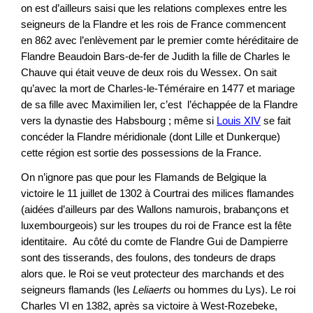
on est d’ailleurs saisi que les relations complexes entre les
seigneurs de la Flandre et les rois de France commencent
en 862 avec l’enlèvement par le premier comte héréditaire de
Flandre Beaudoin Bars-de-fer de Judith la fille de Charles le
Chauve qui était veuve de deux rois du Wessex. On sait
qu’avec la mort de Charles-le-Téméraire en 1477 et mariage
de sa fille avec Maximilien Ier, c’est l’échappée de la Flandre
vers la dynastie des Habsbourg ; même si
Louis XIV
se fait
concéder la Flandre méridionale (dont Lille et Dunkerque)
cette région est sortie des possessions de la France.
On n’ignore pas que pour les Flamands de Belgique la
victoire le 11 juillet de 1302 à Courtrai des milices flamandes
(aidées d’ailleurs par des Wallons namurois, brabançons et
luxembourgeois) sur les troupes du roi de France est la fête
identitaire. Au côté du comte de Flandre Gui de Dampierre
sont des tisserands, des foulons, des tondeurs de draps
alors que. le Roi se veut protecteur des marchands et des
seigneurs flamands (les
Leliaerts
ou hommes du Lys). Le roi
Charles VI en 1382, après sa victoire à West-Rozebeke,