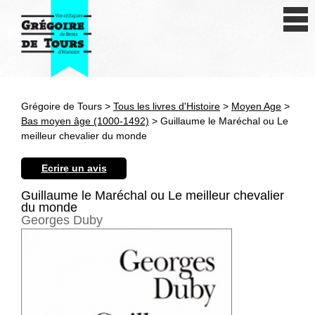
Se connecter
S'inscrire
Créer une fiche livre
Grégoire de Tours >
Tous les livres d'Histoire
>
Moyen Age
>
Antiquité
Bas moyen âge (1000-1492)
> Guillaume le Maréchal ou Le
meilleur chevalier du monde
Moyen Age
Ecrire un avis
Epoque moderne
Guillaume le Maréchal ou Le meilleur chevalier
du monde
Révolution et XIXe siècle
Georges Duby
XXe siècle
Autres civilisations
Thématiques