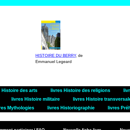
HISTOIRE DU BERRY
, de
Emmanuel Legeard
s Histoire des arts
livres Histoire des religions
liv
livres Histoire militaire
livres Histoire transversa
vres Mythologies
livres Historiographie
livres Pré
ment participer / FAQ
Nouvelle fiche livre
Nous