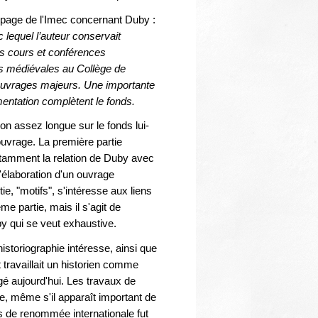
Thématiques
la page de l'Imec concernant Duby :
 lequel l’auteur conservait
s cours et conférences
és médiévales au Collège de
 ouvrages majeurs. Une importante
entation complètent le fonds.
n assez longue sur le fonds lui-
uvrage. La première partie
otamment la relation de Duby avec
l'élaboration d'un ouvrage
ie, "motifs", s'intéresse aux liens
me partie, mais il s'agit de
by qui se veut exhaustive.
historiographie intéresse, ainsi que
 travaillait un historien comme
é aujourd'hui. Les travaux de
re, même s'il apparaît important de
is de renommée internationale fut