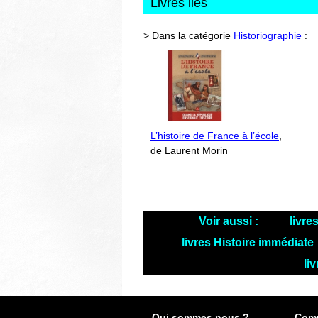
Livres liés
> Dans la catégorie
Historiographie
:
L’histoire de France à l’école
,
de Laurent Morin
Voir aussi :
livre
livres Histoire immédiate
li
Qui sommes nous ?
Comm