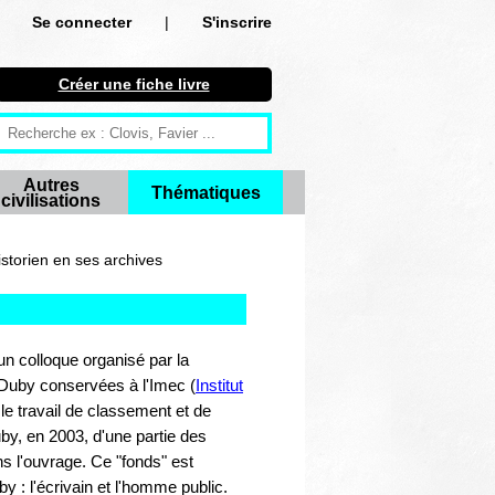
Se connecter
|
S'inscrire
Se connecter
Créer une fiche livre
S'inscrire
Créer une fiche livre
Autres
Thématiques
civilisations
Antiquité
Moyen Age
istorien en ses archives
Epoque moderne
Révolution et XIXe siècle
d'un colloque organisé par la
 Duby conservées à l'Imec (
Institut
XXe siècle
le travail de classement et de
uby, en 2003, d'une partie des
Autres civilisations
s l'ouvrage. Ce "fonds" est
by : l'écrivain et l'homme public.