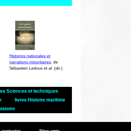
Histoires nationales et
narrations minoritaires
, de
Sébastien Ledoux et al. (dir.)
res Sciences et techniques
le
livres Histoire maritime
histoire
 contacter
Sites amis