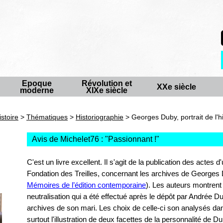
Epoque
Révolution et
XXe siècle
moderne
XIXe siècle
istoire
>
Thématiques
>
Historiographie
> Georges Duby, portrait de l'h
Avis de Michelet76 : "
Passionnant !
"
C'est un livre excellent. Il s'agit de la publication des actes 
Fondation des Treilles, concernant les archives de Georges
Mémoires de l’édition contemporaine
). Les auteurs montrent 
n
neutralisation qui a été effectué après le dépôt par Andrée D
archives de son mari. Les choix de celle-ci son analysés dan
surtout l'illustration de deux facettes de la personnalité de Du