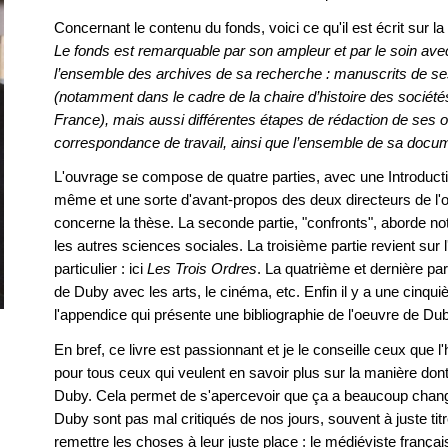
Concernant le contenu du fonds, voici ce qu'il est écrit sur 
Le fonds est remarquable par son ampleur et par le soin avec
l’ensemble des archives de sa recherche : manuscrits de se
(notamment dans le cadre de la chaire d’histoire des sociét
France), mais aussi différentes étapes de rédaction de ses
correspondance de travail, ainsi que l’ensemble de sa docum
L'ouvrage se compose de quatre parties, avec une Introductio
même et une sorte d'avant-propos des deux directeurs de l'o
concerne la thèse. La seconde partie, "confronts", aborde n
les autres sciences sociales. La troisième partie revient sur 
particulier : ici
Les Trois Ordres
. La quatrième et dernière part
de Duby avec les arts, le cinéma, etc. Enfin il y a une cinquiè
l'appendice qui présente une bibliographie de l'oeuvre de Du
En bref, ce livre est passionnant et je le conseille ceux que l'
pour tous ceux qui veulent en savoir plus sur la manière dont
Duby. Cela permet de s'apercevoir que ça a beaucoup chang
Duby sont pas mal critiqués de nos jours, souvent à juste tit
remettre les choses à leur juste place : le médiéviste frança