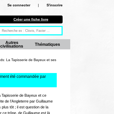
Se connecter
|
S'inscrire
Se connecter
Créer une fiche livre
S'inscrire
Créer une fiche livre
Autres
Thématiques
civilisations
Antiquité
Moyen Age
ds: La Tapisserie de Bayeux et ses
Epoque moderne
lement été commandée par
Révolution et XIXe siècle
XXe siècle
 Tapisserie de Bayeux et ce
ête de l’Angleterre par Guillaume
Autres civilisations
us tôt ; il est question de la
r ce trône, de Guillaume est là