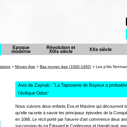
Epoque
Révolution et
XXe siècle
moderne
XIXe siècle
istoire
>
Moyen Age
>
Bas moyen âge (1000-1492)
> Les p’tits Norman
Avis de Zaynab : "
La Tapisserie de Bayeux a probab
l'évêque Odon
"
Nous suivons deux enfants Eva et Maxime qui découvrent la
qu’elle raconte à savoir les principaux épisodes de la Conqu
en 1066. Le récit porté par l’œuvre d’art commence deux ans pl
succession du roi Édouard le Confesseur et Harold rival, pou