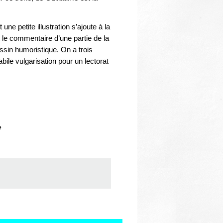
Thématiques
ne petite illustration s’ajoute à la
 le commentaire d’une partie de la
essin humoristique. On a trois
le vulgarisation pour un lectorat
e