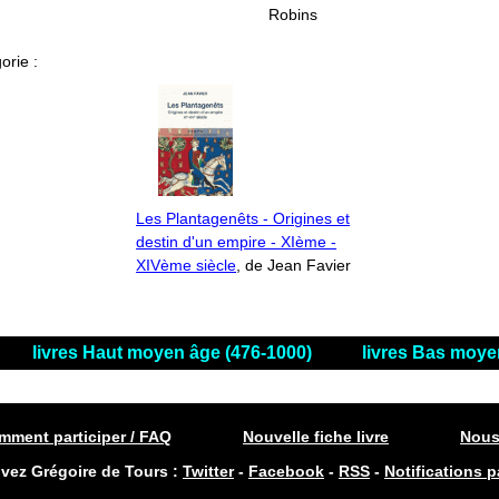
Robins
orie :
Les Plantagenêts - Origines et
destin d'un empire - XIème -
XIVème siècle
, de Jean Favier
livres Haut moyen âge (476-1000)
livres Bas moye
ment participer / FAQ
Nouvelle fiche livre
Nous
ivez Grégoire de Tours :
Twitter
-
Facebook
-
RSS
-
Notifications p