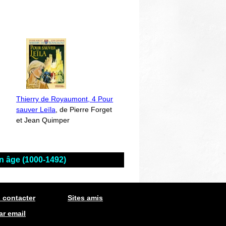
Thierry de Royaumont, 4 Pour
sauver Leïla
, de Pierre Forget
et Jean Quimper
n âge (1000-1492)
 contacter
Sites amis
ar email