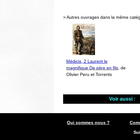
> Autres ouvrages dans la même catég
Médicis, 2 Laurent le
magnifique De père en fils
, de
Olivier Peru et Torrents
Voir aussi :
Qui sommes nous ?
Comm
Su