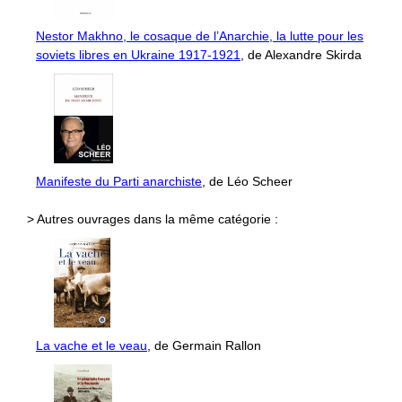
Nestor Makhno, le cosaque de l’Anarchie, la lutte pour les
soviets libres en Ukraine 1917-1921
, de Alexandre Skirda
Manifeste du Parti anarchiste
, de Léo Scheer
> Autres ouvrages dans la même catégorie :
La vache et le veau
, de Germain Rallon