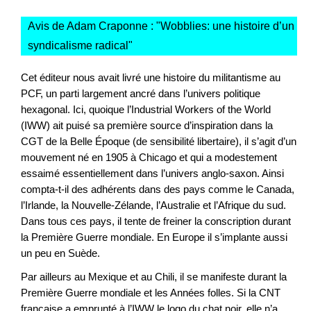
Avis de Adam Craponne : "
Wobblies: une histoire d’un
syndicalisme radical
"
Cet éditeur nous avait livré une histoire du militantisme au
PCF, un parti largement ancré dans l’univers politique
hexagonal. Ici, quoique l’Industrial Workers of the World
(IWW) ait puisé sa première source d’inspiration dans la
CGT de la Belle Époque (de sensibilité libertaire), il s’agit d’un
mouvement né en 1905 à Chicago et qui a modestement
essaimé essentiellement dans l’univers anglo-saxon. Ainsi
compta-t-il des adhérents dans des pays comme le Canada,
l’Irlande, la Nouvelle-Zélande, l’Australie et l’Afrique du sud.
Dans tous ces pays, il tente de freiner la conscription durant
la Première Guerre mondiale. En Europe il s’implante aussi
un peu en Suède.
Par ailleurs au Mexique et au Chili, il se manifeste durant la
Première Guerre mondiale et les Années folles. Si la CNT
française a emprunté à l’IWW le logo du chat noir, elle n’a