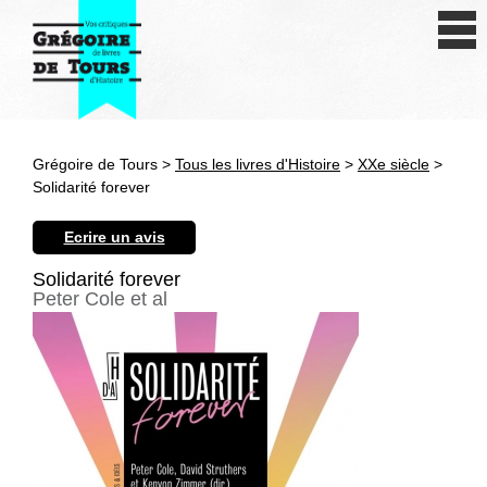
Se connecter
S'inscrire
Créer une fiche livre
Grégoire de Tours >
Tous les livres d'Histoire
>
XXe siècle
>
Antiquité
Solidarité forever
Moyen Age
Ecrire un avis
Epoque moderne
Solidarité forever
Peter Cole et al
Révolution et XIXe siècle
XXe siècle
Autres civilisations
Thématiques