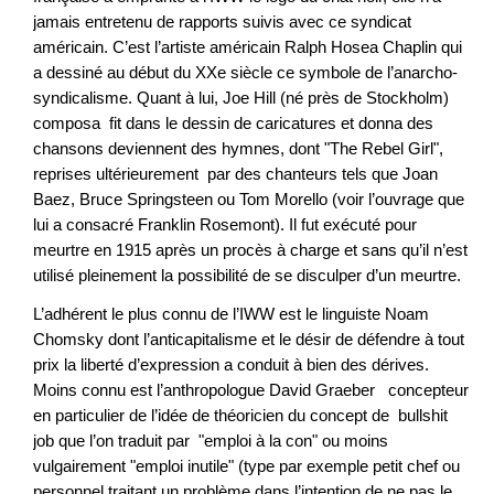
jamais entretenu de rapports suivis avec ce syndicat
américain. C’est l’artiste américain Ralph Hosea Chaplin qui
a dessiné au début du XXe siècle ce symbole de l’anarcho-
syndicalisme. Quant à lui, Joe Hill (né près de Stockholm)
composa fit dans le dessin de caricatures et donna des
chansons deviennent des hymnes, dont "The Rebel Girl",
reprises ultérieurement par des chanteurs tels que Joan
Baez, Bruce Springsteen ou Tom Morello (voir l’ouvrage que
lui a consacré Franklin Rosemont). Il fut exécuté pour
meurtre en 1915 après un procès à charge et sans qu’il n’est
utilisé pleinement la possibilité de se disculper d’un meurtre.
L’adhérent le plus connu de l’IWW est le linguiste Noam
Chomsky dont l’anticapitalisme et le désir de défendre à tout
prix la liberté d’expression a conduit à bien des dérives.
Moins connu est l’anthropologue David Graeber concepteur
en particulier de l’idée de théoricien du concept de bullshit
job que l’on traduit par "emploi à la con" ou moins
vulgairement "emploi inutile" (type par exemple petit chef ou
personnel traitant un problème dans l’intention de ne pas le