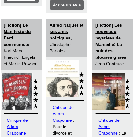
écrire un avis
[Fiction]
Le
Alfred Naquet et
[Fiction]
Les
Manifeste du
ses amis
nouveaux
Parti
politiques
,
mystères de
communiste
,
Christophe
Marseille: La
Karl Marx,
Portalez
nuit des
Friedrich Engels
blouses grises
,
et Martin Rowson
Jean Contrucci
Critique de
Adam
Critique de
Craponne
:
Critique de
Adam
Pour le
Adam
Craponne
:
divorce et
Craponne
: La