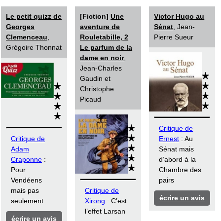
Le petit quizz de
[Fiction]
Une
Victor Hugo au
Georges
aventure de
Sénat
, Jean-
Clemenceau
,
Rouletabille, 2
Pierre Sueur
Grégoire Thonnat
Le parfum de la
dame en noir
,
Jean-Charles
Gaudin et
Christophe
Picaud
Critique de
Critique de
Ernest
: Au
Adam
Sénat mais
Craponne
:
d’abord à la
Pour
Chambre des
Vendéens
pairs
mais pas
Critique de
écrire un avis
seulement
Xirong
: C’est
l’effet Larsan
écrire un avis