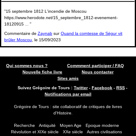
"15 septembre 1812 L'incendie de Moscou
https://www.herodote.net/15_septembre_1812-evenement-
18120915 ... "
Commentaire de
Zaynab
sur
Quand la comtesse de Ségur vit
brûler Moscou
, le 15/09/2023
Qui sommes nous ?
Commment participer / FAQ
Nouvelle fiche livre
Nous contacter
Sites amis
Suivez Grégoire de Tours :
Twitter
-
Facebook
-
RSS
-
Notifications par email
Grégoire de Tours : site collaboratif de critiques de livres
d'Histoire.
Recherche
Antiquité
Moyen Age
Epoque moderne
Révolution et XIXe siècle
XXe siècle
Autres civilisations