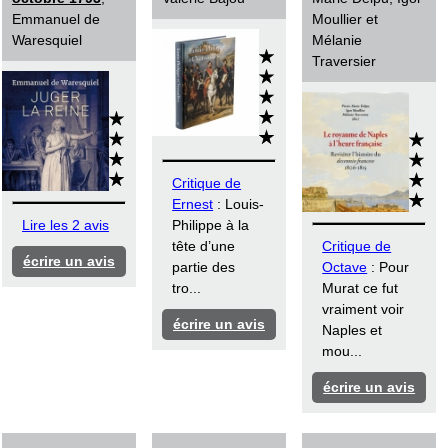
Emmanuel de
Moullier et
Waresquiel
Mélanie
Traversier
Critique de
Ernest
: Louis-
Lire les 2 avis
Philippe à la
tête d’une
Critique de
écrire un avis
partie des
Octave
: Pour
tro...
Murat ce fut
vraiment voir
écrire un avis
Naples et
mou...
écrire un avis