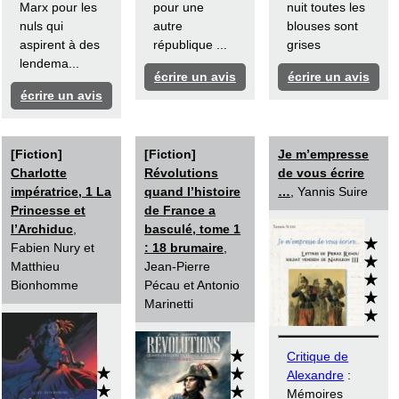
Marx pour les
pour une
nuit toutes les
nuls qui
autre
blouses sont
aspirent à des
république ...
grises
lendema...
écrire un avis
écrire un avis
écrire un avis
[Fiction]
[Fiction]
Je m’empresse
Charlotte
Révolutions
de vous écrire
impératrice, 1 La
quand l’histoire
…
, Yannis Suire
Princesse et
de France a
l’Archiduc
,
basculé, tome 1
Fabien Nury et
: 18 brumaire
,
Matthieu
Jean-Pierre
Bionhomme
Pécau et Antonio
Marinetti
Critique de
Alexandre
:
Mémoires