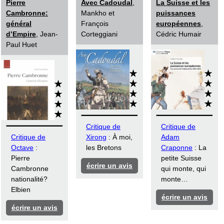
Pierre
Avec Cadoudal
,
La Suisse et les
Cambronne:
Mankho et
puissances
général
François
européennes
,
d’Empire
, Jean-
Corteggiani
Cédric Humair
Paul Huet
Critique de
Critique de
Critique de
Xirong
: À moi,
Adam
Octave
:
les Bretons
Craponne
: La
Pierre
petite Suisse
écrire un avis
Cambronne
qui monte, qui
nationalité?
monte…
Elbien
écrire un avis
écrire un avis