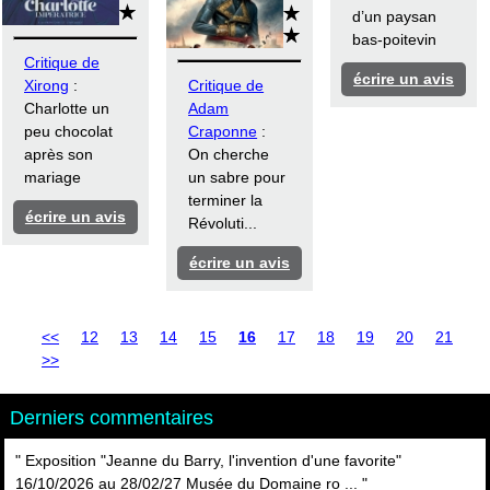
d’un paysan
bas-poitevin
Critique de
écrire un avis
Xirong
:
Critique de
Charlotte un
Adam
peu chocolat
Craponne
:
après son
On cherche
mariage
un sabre pour
terminer la
écrire un avis
Révoluti...
écrire un avis
<<
12
13
14
15
16
17
18
19
20
21
>>
Derniers commentaires
" Exposition "Jeanne du Barry, l'invention d'une favorite"
16/10/2026 au 28/02/27 Musée du Domaine ro ... "