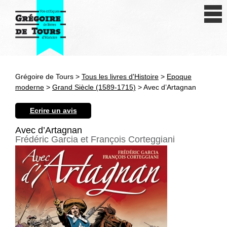
Se connecter
S'inscrire
Créer une fiche livre
Grégoire de Tours >
Tous les livres d'Histoire
>
Epoque
Antiquité
moderne
>
Grand Siècle (1589-1715)
> Avec d’Artagnan
Moyen Age
Ecrire un avis
Epoque moderne
Avec d’Artagnan
Frédéric Garcia et François Corteggiani
Révolution et XIXe siècle
XXe siècle
Autres civilisations
Thématiques