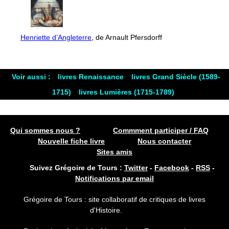
Henriette d’Angleterre
, de Arnault Pfersdorff
Voir aussi :
livres Renaissance
livres Grand Siècle (1589-
1715)
livres Lumières (1715-1789)
Qui sommes nous ?
Commment participer / FAQ
Nouvelle fiche livre
Nous contacter
Sites amis
Suivez Grégoire de Tours :
Twitter
-
Facebook
-
RSS
-
Notifications par email
Grégoire de Tours : site collaboratif de critiques de livres
d'Histoire.