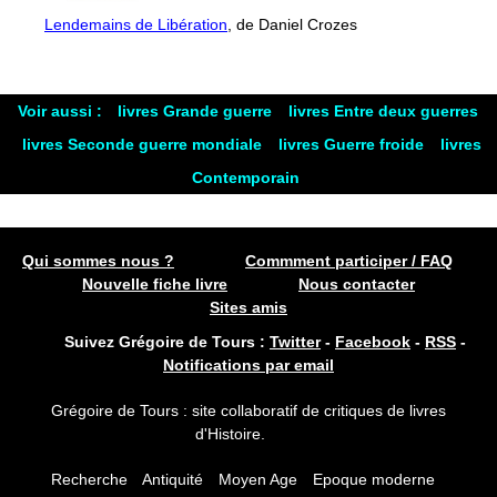
Lendemains de Libération
, de Daniel Crozes
Voir aussi :
livres Grande guerre
livres Entre deux guerres
livres Seconde guerre mondiale
livres Guerre froide
livres
Contemporain
Qui sommes nous ?
Commment participer / FAQ
Nouvelle fiche livre
Nous contacter
Sites amis
Suivez Grégoire de Tours :
Twitter
-
Facebook
-
RSS
-
Notifications par email
Grégoire de Tours : site collaboratif de critiques de livres
d'Histoire.
Recherche
Antiquité
Moyen Age
Epoque moderne