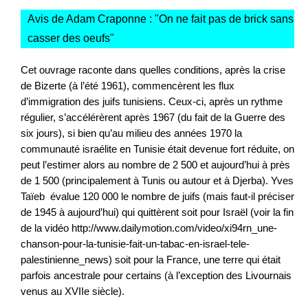
Avis de Adam Craponne : "
On ne fait pas de brick sans
casser des oeufs
"
Cet ouvrage raconte dans quelles conditions, après la crise
de Bizerte (à l’été 1961), commencèrent les flux
d’immigration des juifs tunisiens. Ceux-ci, après un rythme
régulier, s’accélérèrent après 1967 (du fait de la Guerre des
six jours), si bien qu’au milieu des années 1970 la
communauté israélite en Tunisie était devenue fort réduite, on
peut l’estimer alors au nombre de 2 500 et aujourd’hui à près
de 1 500 (principalement à Tunis ou autour et à Djerba). Yves
Taïeb évalue 120 000 le nombre de juifs (mais faut-il préciser
de 1945 à aujourd’hui) qui quittèrent soit pour Israël (voir la fin
de la vidéo http://www.dailymotion.com/video/xi94rn_une-
chanson-pour-la-tunisie-fait-un-tabac-en-israel-tele-
palestinienne_news) soit pour la France, une terre qui était
parfois ancestrale pour certains (à l’exception des Livournais
venus au XVIIe siècle).