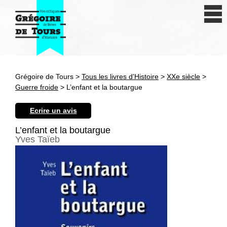
Se connecter
S'inscrire
Créer une fiche livre
Grégoire de Tours >
Tous les livres d'Histoire
>
XXe siècle
>
Antiquité
Guerre froide
> L’enfant et la boutargue
Moyen Age
Ecrire un avis
Epoque moderne
L’enfant et la boutargue
Yves Taïeb
Révolution et XIXe siècle
XXe siècle
Autres civilisations
Thématiques