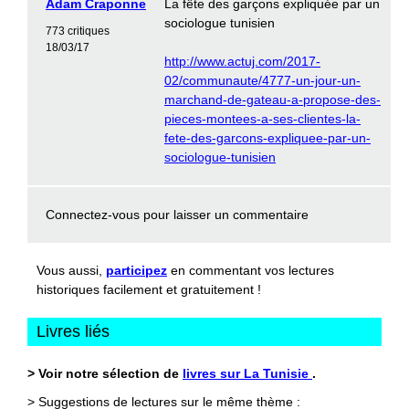
Adam Craponne
La fête des garçons expliquée par un
sociologue tunisien
773 critiques
18/03/17
http://www.actuj.com/2017-
02/communaute/4777-un-jour-un-
marchand-de-gateau-a-propose-des-
pieces-montees-a-ses-clientes-la-
fete-des-garcons-expliquee-par-un-
sociologue-tunisien
Connectez-vous
pour laisser un commentaire
Vous aussi,
participez
en commentant vos lectures
historiques facilement et gratuitement !
Livres liés
> Voir notre sélection de
livres sur La Tunisie
.
> Suggestions de lectures sur le même thème :