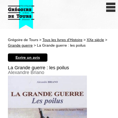
Se connecter
S'inscrire
Créer une fiche livre
Grégoire de Tours >
Tous les livres d'Histoire
>
XXe siècle
>
Antiquité
Grande guerre
> La Grande guerre : les poilus
Moyen Age
Ecrire un avis
Epoque moderne
La Grande guerre : les poilus
Alexandre Briano
Révolution et XIXe siècle
XXe siècle
Autres civilisations
Thématiques