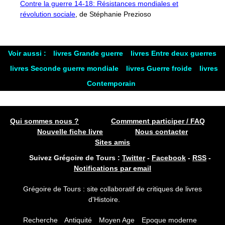
Contre la guerre 14-18: Résistances mondiales et
révolution sociale
, de Stéphanie Prezioso
Voir aussi :
livres Grande guerre
livres Entre deux guerres
livres Seconde guerre mondiale
livres Guerre froide
livres
Contemporain
Qui sommes nous ?
Commment participer / FAQ
Nouvelle fiche livre
Nous contacter
Sites amis
Suivez Grégoire de Tours :
Twitter
-
Facebook
-
RSS
-
Notifications par email
Grégoire de Tours : site collaboratif de critiques de livres
d'Histoire.
Recherche
Antiquité
Moyen Age
Epoque moderne