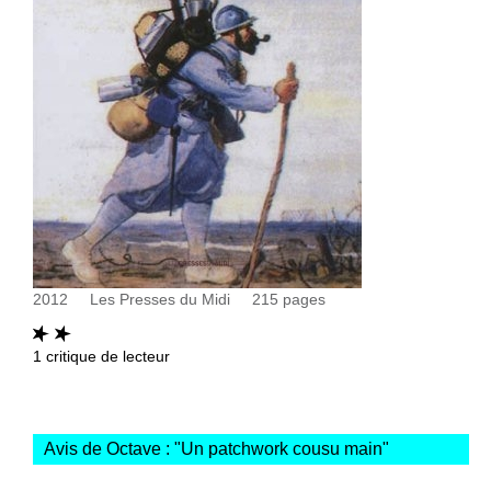
2012
Les Presses du Midi
215
pages
1
critique de lecteur
Avis de Octave : "
Un patchwork cousu main
"