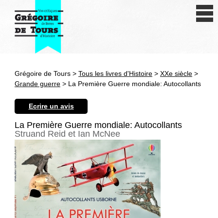
Se connecter
S'inscrire
Créer une fiche livre
Grégoire de Tours >
Tous les livres d'Histoire
>
XXe siècle
>
Antiquité
Grande guerre
> La Première Guerre mondiale: Autocollants
Moyen Age
Ecrire un avis
Epoque moderne
La Première Guerre mondiale: Autocollants
Struand Reid et Ian McNee
Révolution et XIXe siècle
XXe siècle
Autres civilisations
Thématiques