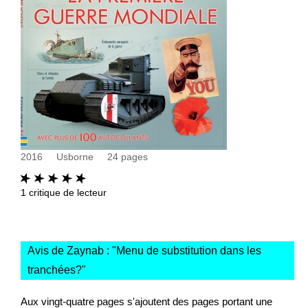
2016
Usborne
24
pages
1
critique de lecteur
Avis de Zaynab : "
Menu de substitution dans les
tranchées?
"
Aux vingt-quatre pages s'ajoutent des pages portant une