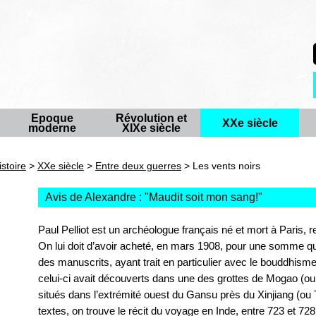
Epoque
Révolution et
XXe siècle
moderne
XIXe siècle
istoire
>
XXe siècle
>
Entre deux guerres
> Les vents noirs
Avis de Alexandre : "
Maudit soit mon sang!
"
Paul Pelliot est un archéologue français né et mort à Paris,
On lui doit d’avoir acheté, en mars 1908, pour une somme 
des manuscrits, ayant trait en particulier avec le bouddhisme
celui-ci avait découverts dans une des grottes de Mogao (ou
situés dans l’extrémité ouest du Gansu près du Xinjiang (ou
textes, on trouve le récit du voyage en Inde, entre 723 et 