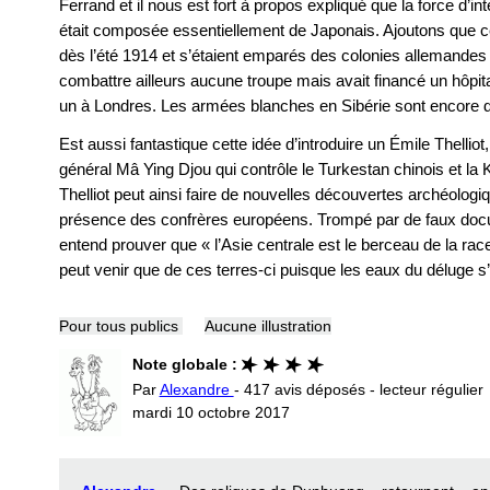
Ferrand et il nous est fort à propos expliqué que la force d’in
était composée essentiellement de Japonais. Ajoutons que ce
dès l’été 1914 et s’étaient emparés des colonies allemandes 
combattre ailleurs aucune troupe mais avait financé un hôpit
un à Londres. Les armées blanches en Sibérie sont encore d
Est aussi fantastique cette idée d’introduire un Émile Thellio
général Mâ Ying Djou qui contrôle le Turkestan chinois et la K
Thelliot peut ainsi faire de nouvelles découvertes archéolog
présence des confrères européens. Trompé par de faux docu
entend prouver que « l’Asie centrale est le berceau de la rac
peut venir que de ces terres-ci puisque les eaux du déluge s
Pour tous publics
Aucune illustration
Note globale :
Par
Alexandre
- 417 avis déposés - lecteur régulier
mardi 10 octobre 2017