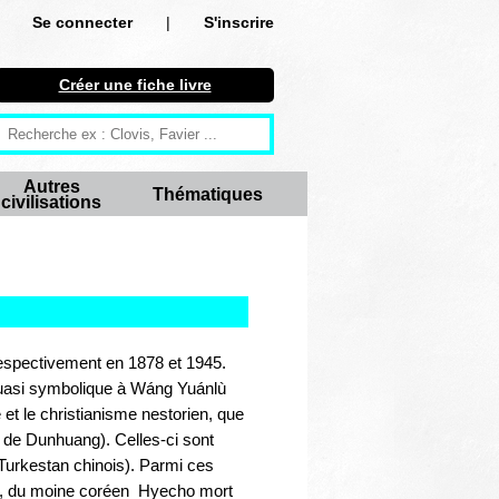
Se connecter
|
S'inscrire
Se connecter
Créer une fiche livre
S'inscrire
Créer une fiche livre
Autres
Thématiques
civilisations
Antiquité
Moyen Age
Epoque moderne
Révolution et XIXe siècle
 respectivement en 1878 et 1945.
quasi symbolique à Wáng Yuánlù
XXe siècle
 et le christianisme nestorien, que
 de Dunhuang). Celles-ci sont
Autres civilisations
 Turkestan chinois). Parmi ces
728, du moine coréen Hyecho mort