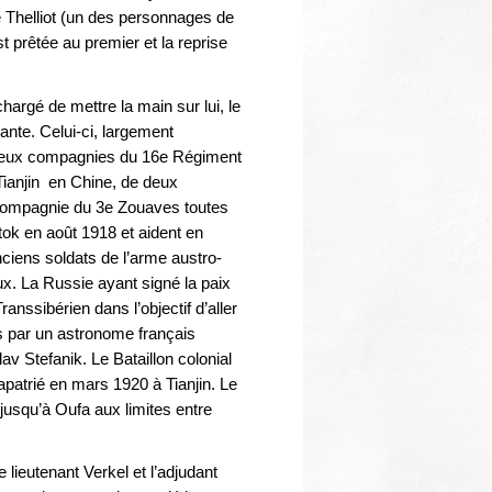
Thématiques
e Thelliot (un des personnages de
st prêtée au premier et la reprise
 chargé de mettre la main sur lui, le
sante. Celui-ci, largement
e deux compagnies du 16e Régiment
Tianjin en Chine, de deux
 compagnie du 3e Zouaves toutes
tok en août 1918 et aident en
nciens soldats de l’arme austro-
ux. La Russie ayant signé la paix
ranssibérien dans l’objectif d’aller
és par un astronome français
lav Stefanik. Le Bataillon colonial
patrié en mars 1920 à Tianjin. Le
 jusqu’à Oufa aux limites entre
lieutenant Verkel et l’adjudant