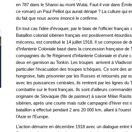
en 787 dans le Shanxi au mont Wutai. Faut-il voir dans Émil
ce roman) un Paul Pelliot qui aurait dérapé ? La culture qui e
du fait que nous avons énoncé le confirme.
En tout cas l’idée d’évoquer, par le biais de l’officier français
Bataillon colonial sibérien français est positivement étourdis
méconnu, est constitué le 14 juillet 1918. Il se compose d
d’Infanterie Coloniale basé dans la concession française de 
compagnies du 9e Régiment d’Infanterie Coloniale et d’une
deux en garnison au Tonkin. Les troupes arrivent à Vladivos
particulier l’évacuation des troupes tchèques. Ce sont des a
hongroise, faits prisonnier par les Russes et retournés par e
avec les puissances centrales, ils rentrent par les lignes du T
combattre sur le front français. Ils sont d’ailleurs command
originaire de Slovaquie (fils de pasteur) à savoir Milan Rastis
sibérien, après une courte mais rude campagne d’hiver est ra
bataillon a effectué pendant 2 ans 20 000 km, allant à l’ouest
l’Asie er l’Europe.
L’action démarre en décembre 1918 avec un dialogue entre le 