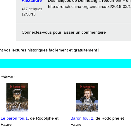
Alexandre
Des reliques de Dunhuang « retournent » e
http://french.china.org.cn/china/txt/2018-0
417 critiques
12/03/18
Connectez-vous
pour laisser un commentaire
vos lectures historiques facilement et gratuitement !
 thème :
Le baron fou,1
, de Rodolphe et
Baron fou, 2
, de Rodolphe et
Faure
Faure