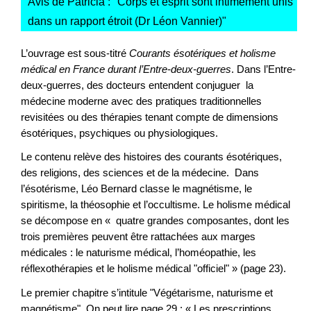
Avis de Patricia : "
Corps et esprit sont intimement unis
dans un rapport étroit (Dr Léon Vannier)
"
L’ouvrage est sous-titré
Courants ésotériques et holisme
médical en France durant l’Entre-deux-guerres
. Dans l’Entre-
deux-guerres, des docteurs entendent conjuguer la
médecine moderne avec des pratiques traditionnelles
revisitées ou des thérapies tenant compte de dimensions
ésotériques, psychiques ou physiologiques.
Le contenu relève des histoires des courants ésotériques,
des religions, des sciences et de la médecine. Dans
l’ésotérisme, Léo Bernard classe le magnétisme, le
spiritisme, la théosophie et l’occultisme. Le holisme médical
se décompose en « quatre grandes composantes, dont les
trois premières peuvent être rattachées aux marges
médicales : le naturisme médical, l’homéopathie, les
réflexothérapies et le holisme médical "officiel" » (page 23).
Le premier chapitre s’intitule "Végétarisme, naturisme et
magnétisme". On peut lire page 29 : « Les prescriptions