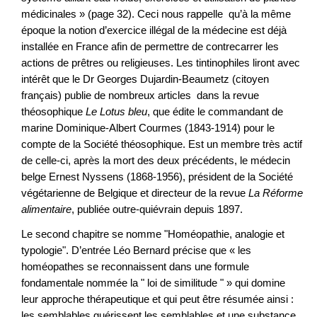
médicinales » (page 32). Ceci nous rappelle qu’à la même
époque la notion d’exercice illégal de la médecine est déjà
installée en France afin de permettre de contrecarrer les
actions de prêtres ou religieuses. Les tintinophiles liront avec
intérêt que le Dr Georges Dujardin-Beaumetz (citoyen
français) publie de nombreux articles dans la revue
théosophique
Le Lotus bleu
, que édite le commandant de
marine Dominique-Albert Courmes (1843-1914) pour le
compte de la Société théosophique. Est un membre très actif
de celle-ci, après la mort des deux précédents, le médecin
belge Ernest Nyssens (1868-1956), président de la Société
végétarienne de Belgique et directeur de la revue
La Réforme
alimentaire
, publiée outre-quiévrain depuis 1897.
Le second chapitre se nomme "Homéopathie, analogie et
typologie". D’entrée Léo Bernard précise que « les
homéopathes se reconnaissent dans une formule
fondamentale nommée la " loi de similitude " » qui domine
leur approche thérapeutique et qui peut être résumée ainsi :
les semblables guérissent les semblables et une substance