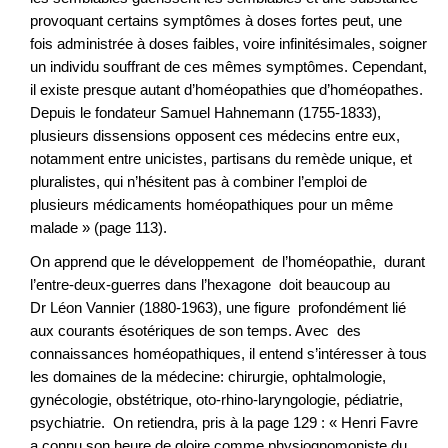
provoquant certains symptômes à doses fortes peut, une
fois administrée à doses faibles, voire infinitésimales, soigner
un individu souffrant de ces mêmes symptômes. Cependant,
il existe presque autant d’homéopathies que d’homéopathes.
Depuis le fondateur Samuel Hahnemann (1755-1833),
plusieurs dissensions opposent ces médecins entre eux,
notamment entre unicistes, partisans du remède unique, et
pluralistes, qui n’hésitent pas à combiner l’emploi de
plusieurs médicaments homéopathiques pour un même
malade » (page 113).
On apprend que le développement de l’homéopathie, durant
l’entre-deux-guerres dans l’hexagone doit beaucoup au
Dr Léon Vannier (1880-1963), une figure profondément lié
aux courants ésotériques de son temps. Avec des
connaissances homéopathiques, il entend s’intéresser à tous
les domaines de la médecine: chirurgie, ophtalmologie,
gynécologie, obstétrique, oto-rhino-laryngologie, pédiatrie,
psychiatrie. On retiendra, pris à la page 129 : « Henri Favre
a connu son heure de gloire comme physiognomoniste du