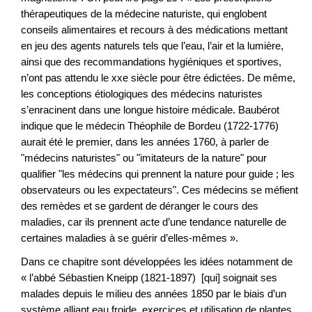
thérapeutiques de la médecine naturiste, qui englobent
conseils alimentaires et recours à des médications mettant
en jeu des agents naturels tels que l’eau, l’air et la lumière,
ainsi que des recommandations hygiéniques et sportives,
n’ont pas attendu le xxe siècle pour être édictées. De même,
les conceptions étiologiques des médecins naturistes
s’enracinent dans une longue histoire médicale. Baubérot
indique que le médecin Théophile de Bordeu (1722-1776)
aurait été le premier, dans les années 1760, à parler de
"médecins naturistes" ou "imitateurs de la nature" pour
qualifier "les médecins qui prennent la nature pour guide ; les
observateurs ou les expectateurs". Ces médecins se méfient
des remèdes et se gardent de déranger le cours des
maladies, car ils prennent acte d’une tendance naturelle de
certaines maladies à se guérir d’elles-mêmes ».
Dans ce chapitre sont développées les idées notamment de
« l’abbé Sébastien Kneipp (1821-1897) [qui] soignait ses
malades depuis le milieu des années 1850 par le biais d’un
système alliant eau froide, exercices et utilisation de plantes