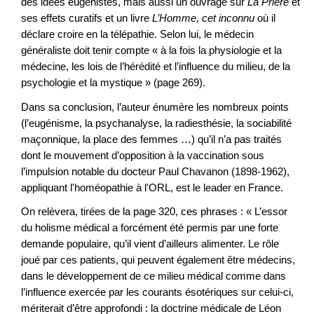
des idées eugénistes, mais aussi un ouvrage sur
La Prière
et
ses effets curatifs et un livre
L’Homme, cet inconnu
où il
déclare croire en la télépathie. Selon lui, le médecin
généraliste doit tenir compte « à la fois la physiologie et la
médecine, les lois de l’hérédité et l’influence du milieu, de la
psychologie et la mystique » (page 269).
Dans sa conclusion, l’auteur énumère les nombreux points
(l’eugénisme, la psychanalyse, la radiesthésie, la sociabilité
maçonnique, la place des femmes …) qu’il n’a pas traités
dont le mouvement d’opposition à la vaccination sous
l’impulsion notable du docteur Paul Chavanon (1898-1962),
appliquant l'homéopathie à l'ORL, est le leader en France.
On relèvera, tirées de la page 320, ces phrases : « L’essor
du holisme médical a forcément été permis par une forte
demande populaire, qu’il vient d’ailleurs alimenter. Le rôle
joué par ces patients, qui peuvent également être médecins,
dans le développement de ce milieu médical comme dans
l’influence exercée par les courants ésotériques sur celui-ci,
mériterait d’être approfondi : la doctrine médicale de Léon