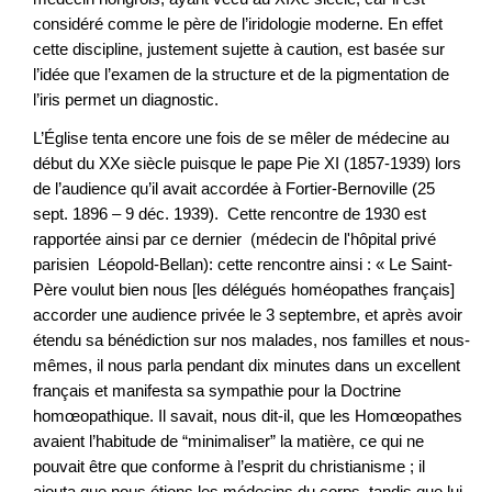
considéré comme le père de l’iridologie moderne. En effet
cette discipline, justement sujette à caution, est basée sur
l’idée que l’examen de la structure et de la pigmentation de
l’iris permet un diagnostic.
L’Église tenta encore une fois de se mêler de médecine au
début du XXe siècle puisque le pape Pie XI (1857-1939) lors
de l’audience qu’il avait accordée à Fortier-Bernoville (25
sept. 1896 – 9 déc. 1939). Cette rencontre de 1930 est
rapportée ainsi par ce dernier (médecin de l'hôpital privé
parisien Léopold-Bellan): cette rencontre ainsi : « Le Saint-
Père voulut bien nous [les délégués homéopathes français]
accorder une audience privée le 3 septembre, et après avoir
étendu sa bénédiction sur nos malades, nos familles et nous-
mêmes, il nous parla pendant dix minutes dans un excellent
français et manifesta sa sympathie pour la Doctrine
homœopathique. Il savait, nous dit-il, que les Homœopathes
avaient l’habitude de “minimaliser” la matière, ce qui ne
pouvait être que conforme à l’esprit du christianisme ; il
ajouta que nous étions les médecins du corps, tandis que lui-