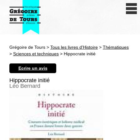
Se connecter
S'inscrire
Créer une fiche livre
Grégoire de Tours >
Tous les livres d'Histoire
>
Thématiques
Antiquité
>
Sciences et techniques
> Hippocrate initié
Moyen Age
Ecrire un avis
Epoque moderne
Hippocrate initié
Léo Bernard
Révolution et XIXe siècle
XXe siècle
Autres civilisations
Thématiques