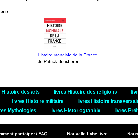
orie :
Histoire mondiale de la France
,
de Patrick Boucheron
s Histoire des arts
livres Histoire des religions
liv
livres Histoire militaire
livres Histoire transversa
vres Mythologies
livres Historiographie
livres Pré
ment participer / FAQ
Nouvelle fiche livre
Nous