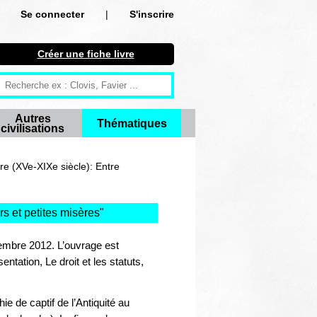
Se connecter
|
S'inscrire
Se connecter
Créer une fiche livre
S'inscrire
Créer une fiche livre
Autres
Thématiques
civilisations
Antiquité
Moyen Age
re (XVe-XIXe siècle): Entre
Epoque moderne
s et petites misères
"
Révolution et XIXe siècle
vembre 2012. L’ouvrage est
XXe siècle
ntation, Le droit et les statuts,
Autres civilisations
ie de captif de l’Antiquité au