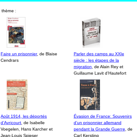
 thème :
Faire un prisonnier
, de Blaise
Parler des camps au XXIe
Cendrars
siècle : les étapes de la
migration
, de Alain Rey et
Guillaume Lavit d’Hautefort
Août 1914, les déportés
Évasion de France: Souvenirs
d’Avricourt
, de Isabelle
d’un prisonnier allemand
Voegelen, Hans Karcher et
pendant la Grande Guerre
, de
Jean-Louis Spieser
Carl Kersting