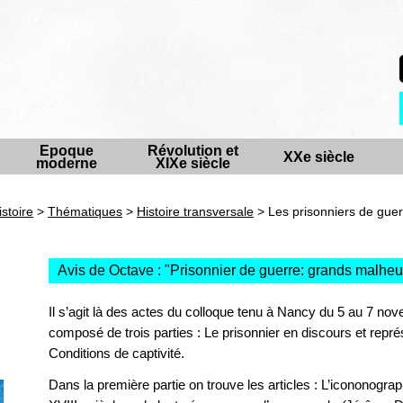
Epoque
Révolution et
XXe siècle
moderne
XIXe siècle
istoire
>
Thématiques
>
Histoire transversale
> Les prisonniers de guer
Avis de Octave : "
Prisonnier de guerre: grands malheur
Il s’agit là des actes du colloque tenu à Nancy du 5 au 7 no
composé de trois parties : Le prisonnier en discours et représe
Conditions de captivité.
Dans la première partie on trouve les articles : L’icononograph