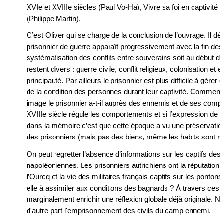
XVIe et XVIIIe siècles (Paul Vo-Ha), Vivre sa foi en captivit
(Philippe Martin).
C’est Oliver qui se charge de la conclusion de l’ouvrage. Il d
prisonnier de guerre apparaît progressivement avec la fin des
systématisation des conflits entre souverains soit au début du
restent divers : guerre civile, conflit religieux, colonisation 
principauté. Par ailleurs le prisonnier est plus difficile à gére
de la condition des personnes durant leur captivité. Comment 
image le prisonnier a-t-il auprès des ennemis et de ses comp
XVIIIe siècle régule les comportements et si l’expression de 
dans la mémoire c’est que cette époque a vu une préservation
des prisonniers (mais pas des biens, même les habits sont ré
On peut regretter l’absence d’informations sur les captifs de
napoléoniennes. Les prisonniers autrichiens ont la réputation 
l’Ourcq et la vie des militaires français captifs sur les pont
elle à assimiler aux conditions des bagnards ? À travers ce
marginalement enrichir une réflexion globale déjà originale. 
d'autre part l'emprisonnement des civils du camp ennemi