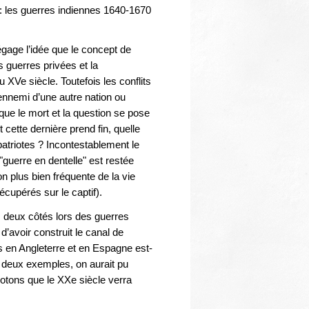
é : les guerres indiennes 1640-1670
égage l’idée que le concept de
 guerres privées et la
 XVe siècle. Toutefois les conflits
et ennemi d’une autre nation ou
r que le mort et la question se pose
cette dernière prend fin, quelle
atriotes ? Incontestablement le
"guerre en dentelle" est restée
 plus bien fréquente de la vie
cupérés sur le captif).
s deux côtés lors des guerres
d’avoir construit le canal de
ons en Angleterre et en Espagne est-
s deux exemples, on aurait pu
Notons que le XXe siècle verra
.