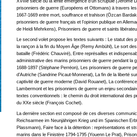
XVIIIe siècle ou la lente émergence d’un scrupule
(
Jérôme De
prisonniers de guerre (Européens et Ottomans) à travers les 
1667-1669 entre mort, souffrance et trahison (Özcan Bardakc
prisonniers de guerre français et l'opinion publique en Alle
de Heidi Mehrkens), Prisonniers de guerre et saints libérate
Le second volet propose les textes suivants : Le statut des pr
la rançon à la fin du Moyen Âge (Remy Ambühl), Le sort des
bataille (Frédéric Chauviré), Entre représailles et indispensab
administrative des marins prisonniers de guerre pendant la 
1688-1897 (Stéphane Perréon), Les prisonniers de guerre p
d’Autriche (Sandrine Picaut-Monnerat), La fin de la liberté sur
captivité de guerre moderne (David Rouanet), La conférence
Lambermont et les prisonniers de guerre un enjeu secondai
textes conventionnels : le chemin du droit international des 
du XXe siècle (François Cochet).
La dernière section est composé de ces diverses communica
Reichsarmee im Neunjährigen Krieg und im Spanischen Erb
Plassmann), Faire face à la détention : représentations et st
marins dans le Finistère 1794-1795 (Youenn Le Prat), Prison