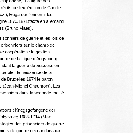
Thématiques
laplanche), La figure des
récits de l’expédition de Candie
zi), Regarder l'ennemi: les
magne 1870/1871(texte en allemand
urs (Bruno Maes).
isonniers de guerre et les lois de
 prisonniers sur le champ de
le coopération : la gestion
guerre de la Ligue d’Augsbourg
endant la guerre de Succession
 parole : la naissance de la
 de Bruxelles 1874 le baron
re (Jean-Michel Chaumont), Les
prisonniers dans la seconde moitié
tions : Kriegsgefangene der
folgekrieg 1688-1714 (Max
ratégies des prisonniers de guerre
niers de guerre néerlandais aux