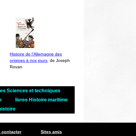
Histoire de l'Allemagne des
origines à nos jours
, de Joseph
Rovan
res Sciences et techniques
le
livres Histoire maritime
histoire
 contacter
Sites amis