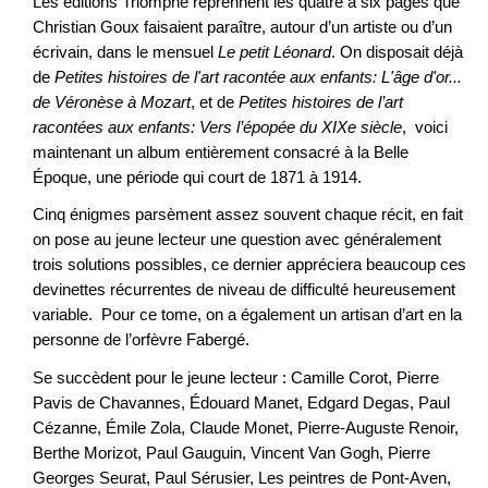
Les éditions Triomphe reprennent les quatre à six pages que
Christian Goux faisaient paraître, autour d’un artiste ou d’un
écrivain, dans le mensuel
Le petit Léonard
. On disposait déjà
de
Petites histoires de l'art racontée aux enfants: L'âge d'or...
de Véronèse à Mozart
, et de
Petites histoires de l’art
racontées aux enfants: Vers l’épopée du XIXe siècle
, voici
maintenant un album entièrement consacré à la Belle
Époque, une période qui court de 1871 à 1914.
Cinq énigmes parsèment assez souvent chaque récit, en fait
on pose au jeune lecteur une question avec généralement
trois solutions possibles, ce dernier appréciera beaucoup ces
devinettes récurrentes de niveau de difficulté heureusement
variable. Pour ce tome, on a également un artisan d’art en la
personne de l’orfèvre Fabergé.
Se succèdent pour le jeune lecteur : Camille Corot, Pierre
Pavis de Chavannes, Édouard Manet, Edgard Degas, Paul
Cézanne, Émile Zola, Claude Monet, Pierre-Auguste Renoir,
Berthe Morizot, Paul Gauguin, Vincent Van Gogh, Pierre
Georges Seurat, Paul Sérusier, Les peintres de Pont-Aven,