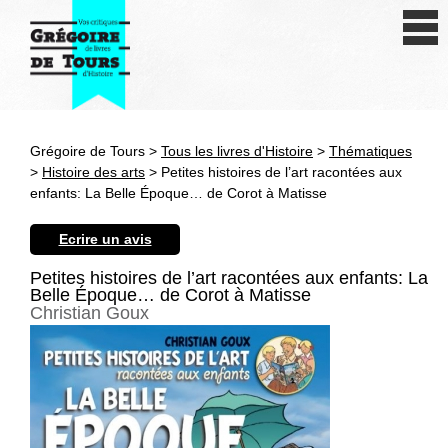
Se connecter
S'inscrire
Créer une fiche livre
Grégoire de Tours >
Tous les livres d'Histoire
>
Thématiques
Antiquité
>
Histoire des arts
> Petites histoires de l’art racontées aux
enfants: La Belle Époque… de Corot à Matisse
Moyen Age
Ecrire un avis
Epoque moderne
Petites histoires de l’art racontées aux enfants: La
Belle Époque… de Corot à Matisse
Révolution et XIXe siècle
Christian Goux
XXe siècle
Autres civilisations
Thématiques