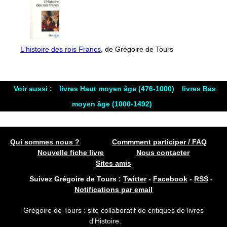
L'histoire des rois Francs
, de Grégoire de Tours
Voir aussi :
livres Haut moyen âge (476-1000)
livres Bas
moyen âge (1000-1492)
Qui sommes nous ?
Commment participer / FAQ
Nouvelle fiche livre
Nous contacter
Sites amis
Suivez Grégoire de Tours :
Twitter
-
Facebook
-
RSS
-
Notifications par email
Grégoire de Tours : site collaboratif de critiques de livres
d'Histoire.