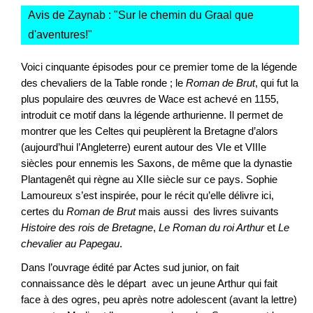
Avis de Zaynab : "
Sur le chemin du Graal que
d'aventures!
"
Voici cinquante épisodes pour ce premier tome de la légende
des chevaliers de la Table ronde ; le
Roman de Brut
, qui fut la
plus populaire des œuvres de Wace est achevé en 1155,
introduit ce motif dans la légende arthurienne. Il permet de
montrer que les Celtes qui peuplèrent la Bretagne d’alors
(aujourd’hui l’Angleterre) eurent autour des VIe et VIIIe
siècles pour ennemis les Saxons, de même que la dynastie
Plantagenêt qui règne au XIIe siècle sur ce pays. Sophie
Lamoureux s’est inspirée, pour le récit qu’elle délivre ici,
certes du
Roman de Brut
mais aussi des livres suivants
Histoire des rois de Bretagne
,
Le Roman du roi Arthur
et
Le
chevalier au Papegau
.
Dans l’ouvrage édité par Actes sud junior, on fait
connaissance dès le départ avec un jeune Arthur qui fait
face à des ogres, peu après notre adolescent (avant la lettre)