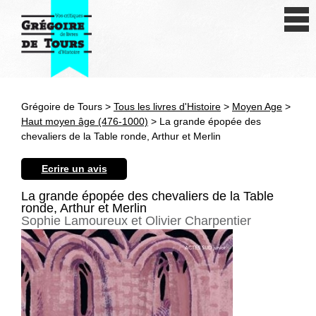
Se connecter
S'inscrire
Créer une fiche livre
Grégoire de Tours >
Tous les livres d'Histoire
>
Moyen Age
>
Antiquité
Haut moyen âge (476-1000)
> La grande épopée des
chevaliers de la Table ronde, Arthur et Merlin
Moyen Age
Ecrire un avis
Epoque moderne
La grande épopée des chevaliers de la Table
ronde, Arthur et Merlin
Révolution et XIXe siècle
Sophie Lamoureux et Olivier Charpentier
XXe siècle
Autres civilisations
Thématiques