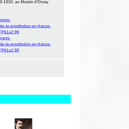
850-1910, au Musée d'Orsay
/arts-
de-la-prostitution-en-france-
FP61u2.99
/arts-
de-la-prostitution-en-france-
FP61u2.99