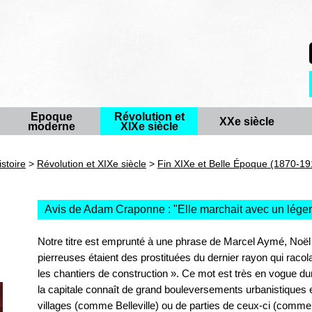
Epoque
Révolution et
XXe siècle
moderne
XIXe siècle
istoire
>
Révolution et XIXe siècle
>
Fin XIXe et Belle Époque (1870-19
Avis de Adam Craponne : "
Elle marchait avec un lég
Notre titre est emprunté à une phrase de Marcel Aymé, Noël
pierreuses étaient des prostituées du dernier rayon qui racol
les chantiers de construction ». Ce mot est très en vogue du
la capitale connaît de grand bouleversements urbanistiques et 
villages (comme Belleville) ou de parties de ceux-ci (comme 