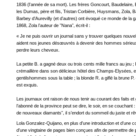
1836 (l'année de sa mort). Les frères Goncourt, Baudelaire,
les Dumas, père et fils, Tristan Corbière, Huysmans, Zola, 
Barbey d’Aurevilly (et d'autres) ont évoqué ce monde de la ga
1868, Zola l'auteur de "Nana", écrit-il :
« Je ne puis ouvrir un journal sans y trouver quelques nouv
aident nos jeunes désœuvrés à devenir des hommes sérieux en
perdre leurs cheveux.
La petite B. a gagné deux ou trois cents mille francs au jeu ;
crémaillère dans son délicieux hôtel des Champs-Elysées, et 
gentilshommes sous la table ; la blonde R. a giflé la brune P. qu
est exquis.
Les journaux ont raison de nous tenir au courant des faits 
l’abonné de la province peut se dire, le soir, en se couchant : "
de nouveaux diamants", il s’endort du sommeil du juste et r
Lola Gonzalez-Quijano, en plus d’une introduction et d’une c
d’une vingtaine de pages bien conçues afin de permettre de pa