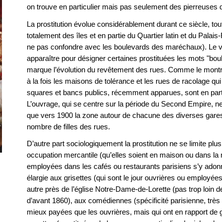
on trouve en particulier mais pas seulement des pierreuses da
La prostitution évolue considérablement durant ce siècle, tou
totalement des îles et en partie du Quartier latin et du Pala
ne pas confondre avec les boulevards des maréchaux). Le voc
apparaître pour désigner certaines prostituées les mots "boul
marque l’évolution du revêtement des rues. Comme le montr
à la fois les maisons de tolérance et les rues de racolage qui
squares et bancs publics, récemment apparues, sont en parti
L’ouvrage, qui se centre sur la période du Second Empire, ne
que vers 1900 la zone autour de chacune des diverses gares 
nombre de filles des rues.
D’autre part sociologiquement la prostitution ne se limite plus 
occupation mercantile (qu’elles soient en maison ou dans la
employées dans les cafés ou restaurants parisiens s’y adonn
élargie aux grisettes (qui sont le jour ouvrières ou employées)
autre près de l’église Notre-Dame-de-Lorette (pas trop loin d
d’avant 1860), aux comédiennes (spécificité parisienne, tr
mieux payées que les ouvrières, mais qui ont en rapport de g