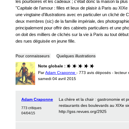
les pourboires et les cadeaux ; c’était donc la maison la plu
"Capitale de l’amour : filles et lieux de plaisir à Paris au XIX
une vingtaine d’illustrations avec en particulier un cliché de 
deux membres (sic) de la famille impériale, des photographi
principalement pour offrir des cabinets particuliers et une p
on doit des milliers de clichés sur la vie à Paris au tout débu
des rues déguisée en jeune fille.
Pour connaisseurs
Quelques illustrations
Note globale :
Par
Adam Craponne
- 773 avis déposés - lecteur 
samedi 04 avril 2015
Adam Craponne
La chère et la chair : gastronomie et p
restaurants des boulevards au XIXe si
773 critiques
http://gss.revues.org/2925
04/04/15