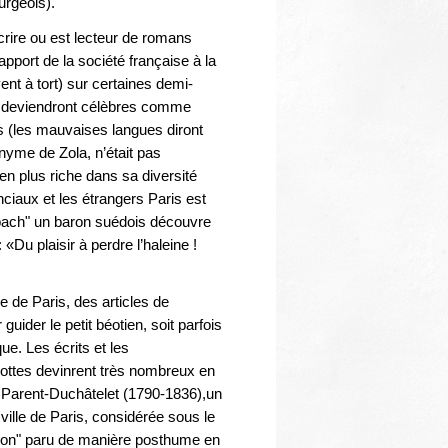
bourgeois).
crire ou est lecteur de romans
rapport de la société française à la
nt à tort) sur certaines demi-
ui deviendront célèbres comme
 (les mauvaises langues diront
yme de Zola, n’était pas
ien plus riche dans sa diversité
nciaux et les étrangers Paris est
nbach" un baron suédois découvre
Du plaisir à perdre l’haleine !
ce de Paris, des articles de
uider le petit béotien, soit parfois
e. Les écrits et les
cottes devinrent très nombreux en
 Parent-Duchâtelet (1790-1836),un
 ville de Paris, considérée sous le
ration" paru de manière posthume en