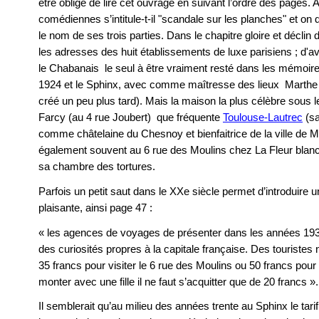
être obligé de lire cet ouvrage en suivant l’ordre des pages. A
comédiennes s’intitule-t-il "scandale sur les planches" et on
le nom de ses trois parties. Dans le chapitre gloire et décli
les adresses des huit établissements de luxe parisiens ; d'
le Chabanais le seul à être vraiment resté dans les mémoire
1924 et le Sphinx, avec comme maîtresse des lieux Marthe 
créé un peu plus tard). Mais la maison la plus célèbre sous 
Farcy (au 4 rue Joubert) que fréquente
Toulouse-Lautrec
(sa
comme châtelaine du Chesnoy et bienfaitrice de la ville de M
également souvent au 6 rue des Moulins chez La Fleur blanc
sa chambre des tortures.
Parfois un petit saut dans le XXe siècle permet d’introduire un
plaisante, ainsi page 47 :
« les agences de voyages de présenter dans les années 1
des curiosités propres à la capitale française. Des touristes 
35 francs pour visiter le 6 rue des Moulins ou 50 francs pour
monter avec une fille il ne faut s’acquitter que de 20 francs ».
Il semblerait qu’au milieu des années trente au Sphinx le tari