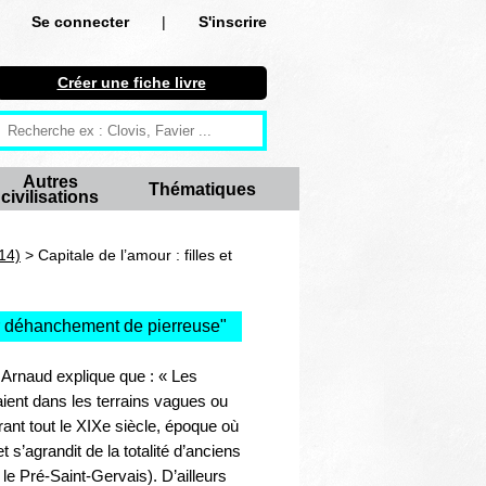
Se connecter
|
S'inscrire
Se connecter
Créer une fiche livre
S'inscrire
Créer une fiche livre
Autres
Thématiques
civilisations
Antiquité
Moyen Age
14)
> Capitale de l’amour : filles et
Epoque moderne
er déhanchement de pierreuse
"
Révolution et XIXe siècle
 Arnaud explique que : « Les
XXe siècle
aient dans les terrains vagues ou
rant tout le XIXe siècle, époque où
Autres civilisations
s’agrandit de la totalité d’anciens
le Pré-Saint-Gervais). D’ailleurs