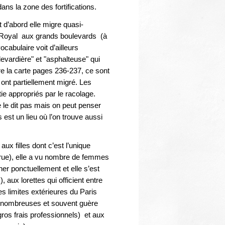
Thématiques
ns la zone des fortifications.
t d’abord elle migre quasi-
is-Royal aux grands boulevards (à
abulaire voit d’ailleurs
evardière" et "asphalteuse" qui
e la carte pages 236-237, ce sont
 ont partiellement migré. Les
e appropriés par le racolage.
 le dit pas mais on peut penser
est un lieu où l’on trouve aussi
aux filles dont c’est l’unique
 rue), elle a vu nombre de femmes
er ponctuellement et elle s’est
, aux lorettes qui officient entre
es limites extérieures du Paris
ès nombreuses et souvent guère
ros frais professionnels) et aux