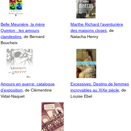
Belle Meunière, la mère
Marthe Richard l’aventurière
Quinton : les amours
des maisons closes
, de
clandestins
, de Bernard
Natacha Henry
Boucheix
Amours en guerre: catalogue
Excessives: Destins de femmes
d’exposition
, de Clémentine
incroyables au XIXe siècle
, de
Vidal-Naquet
Louise Ebel