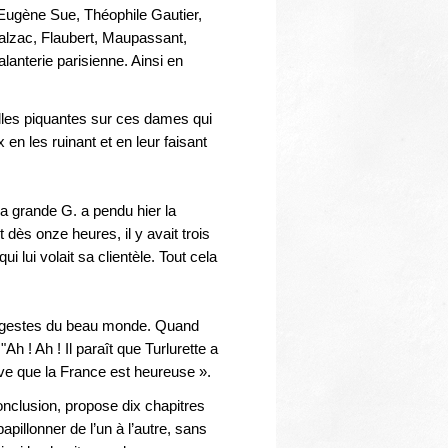
 Eugène Sue, Théophile Gautier,
Balzac, Flaubert, Maupassant,
lanterie parisienne. Ainsi en
elles piquantes sur ces dames qui
 les ruinant et en leur faisant
 la grande G. a pendu hier la
dès onze heures, il y avait trois
i lui volait sa clientèle. Tout cela
et gestes du beau monde. Quand
Ah ! Ah ! Il paraît que Turlurette a
êve que la France est heureuse ».
onclusion, propose dix chapitres
pillonner de l’un à l’autre, sans