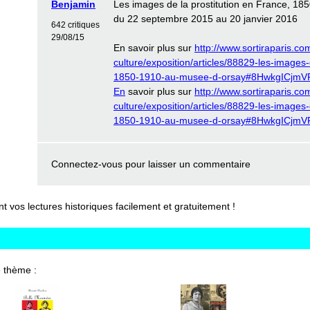
Benjamin
Les images de la prostitution en France, 1
du 22 septembre 2015 au 20 janvier 2016
642 critiques
29/08/15
En savoir plus sur
http://www.sortiraparis.com
culture/exposition/articles/88829-les-images-
1850-1910-au-musee-d-orsay#8HwkgICjmV
En
savoir plus sur
http://www.sortiraparis.com
culture/exposition/articles/88829-les-images-
1850-1910-au-musee-d-orsay#8HwkgICjmV
Connectez-vous
pour laisser un commentaire
vos lectures historiques facilement et gratuitement !
 thème :