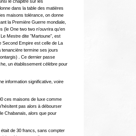
insi le chapitre sur les
 donne dans la table des matières
n des maisons tolérance, on donne
avant la Première Guerre mondiale,
s (le One two two n’ouvrira qu’en
Le Mestre dite "Martoune", est
le Second Empire est celle de La
 tenancière termine ses jours
ontargis) . Ce dernier passe
he, un établissement célèbre pour
e information significative, voire
930 ces maisons de luxe comme
n’hésitent pas alors à débourser
 le Chabanais, alors que pour
f était de 30 francs, sans compter