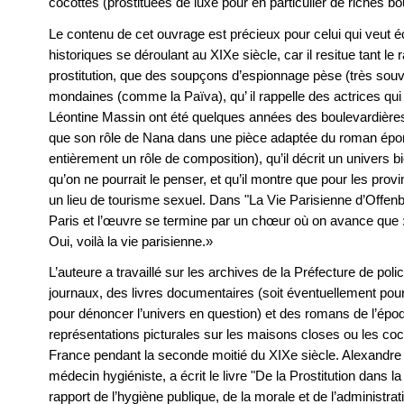
cocottes (prostituées de luxe pour en particulier de riches 
Le contenu de cet ouvrage est précieux pour celui qui veut é
historiques se déroulant au XIXe siècle, car il resitue tant le 
prostitution, que des soupçons d’espionnage pèse (très souve
mondaines (comme la Païva), qu’ il rappelle des actrices q
Léontine Massin ont été quelques années des boulevardières
que son rôle de Nana dans une pièce adaptée du roman épon
entièrement un rôle de composition), qu’il décrit un univers b
qu’on ne pourrait le penser, et qu’il montre que pour les provi
un lieu de tourisme sexuel. Dans "La Vie Parisienne d’Offe
Paris et l’œuvre se termine par un chœur où on avance que : «
Oui, voilà la vie parisienne.»
L’auteure a travaillé sur les archives de la Préfecture de poli
journaux, des livres documentaires (soit éventuellement pour g
pour dénoncer l’univers en question) et des romans de l’époqu
représentations picturales sur les maisons closes ou les co
France pendant la seconde moitié du XIXe siècle. Alexandre
médecin hygiéniste, a écrit le livre "De la Prostitution dans la
rapport de l’hygiène publique, de la morale et de l’administ