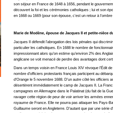
son séjour en France de 1648 à 1656, pendant le gouvernem
découvert la foi et les cérémonies catholiques ; lui et son é
en 1668 ou 1669 (pour son épouse, c'est un retour à l'ombr
Marie de Modène, épouse de Jacques II et petite-nièce d
Jacques II défendit l'abrogation des lois pénales qui discrimi
particulier les catholiques. En 1688 le nombre de fonctionnai
impressionnant alors qu’on estime qu’environ 2% des Anglais 
anglicane se voit menacé de perdre des avantages dont certa
Dans un temps voisin en France Louis XIV révoque l’Édit de 
nombre d’officiers protestants français participent au débar
d’Orange le 5 novembre 1688. D’un autre côté les officiers a
désertèrent immédiatement le camp de Jacques II. La Franc
campagnes en Allemagne dans le Palatinat (du fait de la Gue
ravager cette région de peur de voir arriver les armées enne
royaume de France. Elle ne pourra pas attaquer les Pays-Ba
Guillaume seront en Angleterre. D’autant que par une série d’