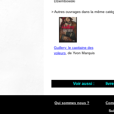
Dziembowski
> Autres ouvrages dans la même catég
Guillery: le capitaine des
voleurs
, de Yvon Marquis
Voir aussi :
livr
Qui sommes nous ?
Comm
Su