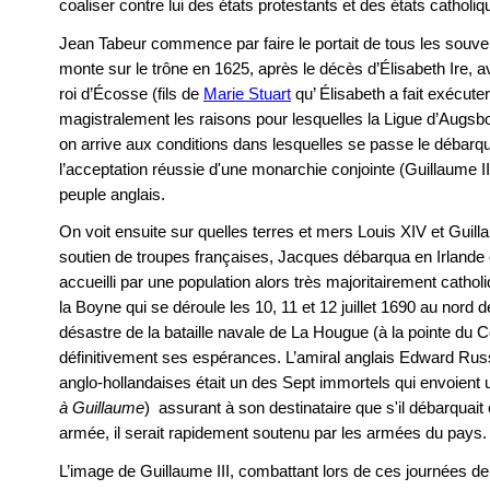
coaliser contre lui des états protestants et des états catho
Jean Tabeur commence par faire le portait de tous les souver
monte sur le trône en 1625, après le décès d’Élisabeth Ire, a
roi d’Écosse (fils de
Marie Stuart
qu’ Élisabeth a fait exécuter
magistralement les raisons pour lesquelles la Ligue d’Augsbo
on arrive aux conditions dans lesquelles se passe le déba
l’acceptation réussie d'une monarchie conjointe (Guillaume II
peuple anglais.
On voit ensuite sur quelles terres et mers Louis XIV et Guillau
soutien de troupes françaises, Jacques débarqua en Irlande 
accueilli par une population alors très majoritairement catholiq
la Boyne qui se déroule les 10, 11 et 12 juillet 1690 au nord de
désastre de la bataille navale de La Hougue (à la pointe du C
définitivement ses espérances. L’amiral anglais Edward Rus
anglo-hollandaises était un des Sept immortels qui envoient un
à Guillaume
) assurant à son destinataire que s'il débarquait
armée, il serait rapidement soutenu par les armées du pays.
L’image de Guillaume III, combattant lors de ces journées de 