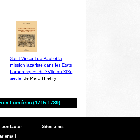
Saint Vincent de Paul et la
mission lazariste dans les États
barbaresques du XVIIe au XIXe
siècle
, de Marc Thieffry
ivres Lumières (1715-1789)
 contacter
Sites amis
ar email