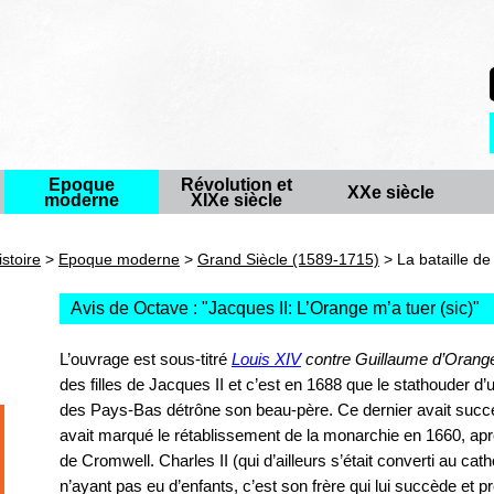
Epoque
Révolution et
XXe siècle
moderne
XIXe siècle
istoire
>
Epoque moderne
>
Grand Siècle (1589-1715)
> La bataille de 
Avis de Octave : "
Jacques II: L’Orange m’a tuer (sic)
"
L’ouvrage est sous-titré
Louis XIV
contre Guillaume d’Orang
des filles de Jacques II et c’est en 1688 que le stathouder 
des Pays-Bas détrône son beau-père. Ce dernier avait succédé 
avait marqué le rétablissement de la monarchie en 1660, ap
de Cromwell. Charles II (qui d’ailleurs s’était converti au cath
n’ayant pas eu d’enfants, c’est son frère qui lui succède et 