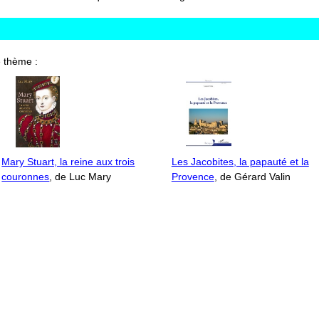
 thème :
Mary Stuart, la reine aux trois
Les Jacobites, la papauté et la
couronnes
, de Luc Mary
Provence
, de Gérard Valin