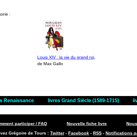
orie :
Louis XIV : la vie du grand roi
,
de Max Gallo
es Renaissance
livres Grand Siècle (1589-1715)
l
ment participer / FAQ
Nouvelle fiche livre
Nous
ivez Grégoire de Tours :
Twitter
-
Facebook
-
RSS
-
Notifications p