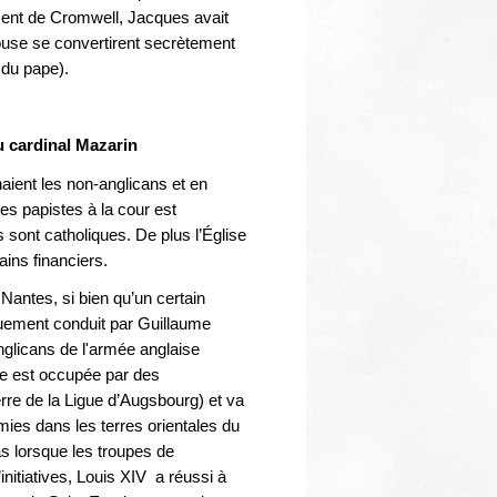
Thématiques
ent de Cromwell, Jacques avait
pouse se convertirent secrètement
e du pape).
u cardinal Mazarin
naient les non-anglicans et en
res papistes à la cour est
sont catholiques. De plus l’Église
ins financiers.
Nantes, si bien qu’un certain
quement conduit par Guillaume
nglicans de l'armée anglaise
e est occupée par des
rre de la Ligue d’Augsbourg) et va
mies dans les terres orientales du
s lorsque les troupes de
initiatives, Louis XIV a réussi à