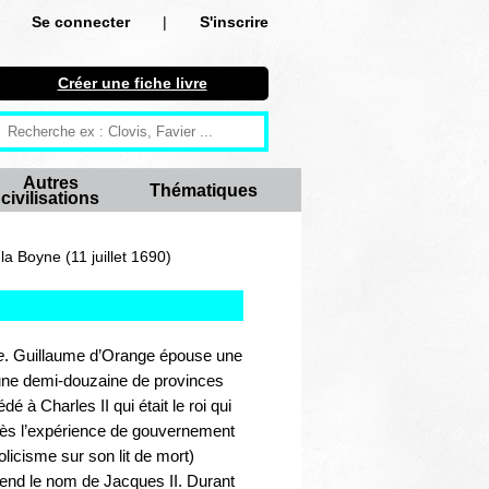
Se connecter
|
S'inscrire
Se connecter
Créer une fiche livre
S'inscrire
Créer une fiche livre
Autres
Thématiques
civilisations
Antiquité
Moyen Age
la Boyne (11 juillet 1690)
Epoque moderne
Révolution et XIXe siècle
e
. Guillaume d’Orange épouse une
d’une demi-douzaine de provinces
XXe siècle
à Charles II qui était le roi qui
rès l’expérience de gouvernement
Autres civilisations
olicisme sur son lit de mort)
prend le nom de Jacques II. Durant