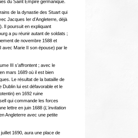
liques du Saint Empire germanique.
ains de la dynastie des Stuart qui
vec Jacques Ier d'Angleterre, déjà
). Il poursuit en expliquant
urg a pu réunir autant de soldats ;
rquement de novembre 1588 et
I avec Marie II son épouse) par le
me III s’affrontent ; avec le
en mars 1689 où il est bien
ues. Le résultat de la bataille de
 Dublin lui est défavorable et le
otentin) en 1692 ruine
sell qui commande les forces
e lettre en juin 1688 (
L'invitation
 en Angleterre avec une petite
juillet 1690, aura une place de