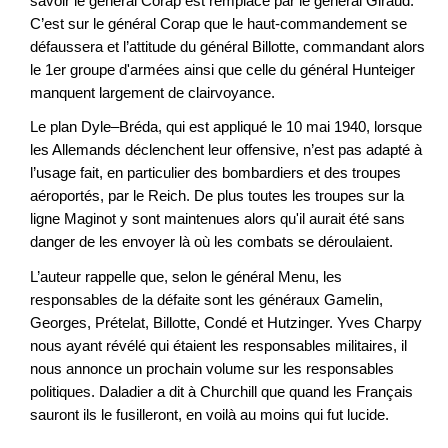
savoir le général Corap est remplacé par le général Giraud.
C’est sur le général Corap que le haut-commandement se
défaussera et l’attitude du général Billotte, commandant alors
le 1er groupe d'armées ainsi que celle du général Hunteiger
manquent largement de clairvoyance.
Le plan Dyle–Bréda, qui est appliqué le 10 mai 1940, lorsque
les Allemands déclenchent leur offensive, n’est pas adapté à
l’usage fait, en particulier des bombardiers et des troupes
aéroportés, par le Reich. De plus toutes les troupes sur la
ligne Maginot y sont maintenues alors qu'il aurait été sans
danger de les envoyer là où les combats se déroulaient.
L’auteur rappelle que, selon le général Menu, les
responsables de la défaite sont les généraux Gamelin,
Georges, Prételat, Billotte, Condé et Hutzinger. Yves Charpy
nous ayant révélé qui étaient les responsables militaires, il
nous annonce un prochain volume sur les responsables
politiques. Daladier a dit à Churchill que quand les Français
sauront ils le fusilleront, en voilà au moins qui fut lucide.