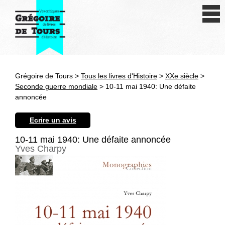
Se connecter
S'inscrire
Créer une fiche livre
Grégoire de Tours >
Tous les livres d'Histoire
>
XXe siècle
>
Antiquité
Seconde guerre mondiale
> 10-11 mai 1940: Une défaite
annoncée
Moyen Age
Ecrire un avis
Epoque moderne
10-11 mai 1940: Une défaite annoncée
Yves Charpy
Révolution et XIXe siècle
XXe siècle
Autres civilisations
Thématiques