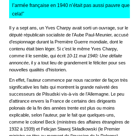
l’armée française en 1940 n’était pas aussi pauvre que
cela!
"
Il y a sept ans, un Yves Charpy avait sorti un ouvrage, sur le
député républicain socialiste de l’Aube Paul-Meunier, accusé
d’espionnage durant la Première Guerre mondiale, dont le
contenu était bien léger. Si c’est le même Yves Charpy,
comme il le semble, qui écrit
10-11 mai 1940: Une défaite
annoncée
, il y a tout lieu de grandement le féliciter pour ses
nouvelles qualités d’historien.
En effet, l’auteur commence par nous raconter de façon très
significative les faits qui montrent la grande naïveté des
successeurs de Pilsudski vis-à-vis de l’Allemagne. Le peu
d’attirance envers la France de certains des dirigeants
polonais de la fin des années trente est plus ou moins
explicable, selon l’auteur, par le fait que quelques-uns,
comme le colonel Beck (ministres des affaires étrangères de
1932 à 1939) et Felicjan Sławoj Składkowski (le Premier
ministre en titre au moment de l’invasion de la Pologne)