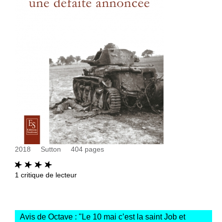
2018
Sutton
404
pages
1
critique de lecteur
Avis de Octave : "
Le 10 mai c’est la saint Job et