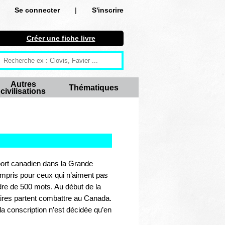
Se connecter
|
S'inscrire
Se connecter
Créer une fiche livre
S'inscrire
Créer une fiche livre
Autres
Thématiques
civilisations
Antiquité
Moyen Age
Epoque moderne
Révolution et XIXe siècle
pport canadien dans la Grande
ompris pour ceux qui n’aiment pas
XXe siècle
rdre de 500 mots. Au début de la
taires partent combattre au Canada.
Autres civilisations
e la conscription n’est décidée qu’en