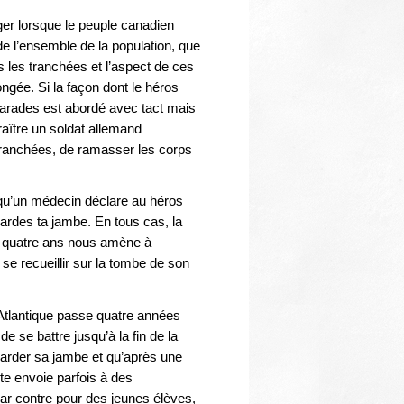
Thématiques
ger lorsque le peuple canadien
de l’ensemble de la population, que
s les tranchées et l’aspect de ces
ongée. Si la façon dont le héros
arades est abordé avec tact mais
raître un soldat allemand
 tranchées, de ramasser les corps
qu’un médecin déclare au héros
ardes ta jambe. En tous cas, la
de quatre ans nous amène à
, se recueillir sur la tombe de son
Atlantique passe quatre années
e se battre jusqu’à la fin de la
 garder sa jambe et qu’après une
xte envoie parfois à des
ar contre pour des jeunes élèves,