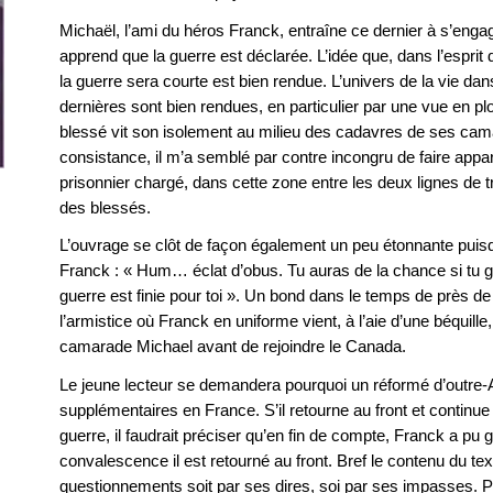
Michaël, l’ami du héros Franck, entraîne ce dernier à s’enga
apprend que la guerre est déclarée. L’idée que, dans l’esprit 
la guerre sera courte est bien rendue. L’univers de la vie dan
dernières sont bien rendues, en particulier par une vue en pl
blessé vit son isolement au milieu des cadavres de ses cam
consistance, il m’a semblé par contre incongru de faire appa
prisonnier chargé, dans cette zone entre les deux lignes de
des blessés.
L’ouvrage se clôt de façon également un peu étonnante puis
Franck : « Hum… éclat d’obus. Tu auras de la chance si tu g
guerre est finie pour toi ». Un bond dans le temps de près 
l’armistice où Franck en uniforme vient, à l’aie d’une béquille
camarade Michael avant de rejoindre le Canada.
Le jeune lecteur se demandera pourquoi un réformé d’outre-
supplémentaires en France. S’il retourne au front et continue d
guerre, il faudrait préciser qu’en fin de compte, Franck a pu
convalescence il est retourné au front. Bref le contenu du te
questionnements soit par ses dires, soi par ses impasses. P