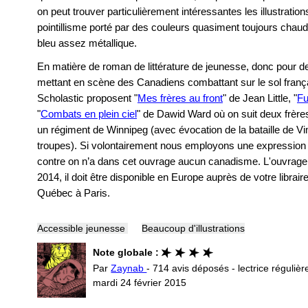
on peut trouver particulièrement intéressantes les illustratio
pointillisme porté par des couleurs quasiment toujours chau
bleu assez métallique.
En matière de roman de littérature de jeunesse, donc pour de
mettant en scène des Canadiens combattant sur le sol françai
Scholastic proposent "
Mes frères au front
" de Jean Little, "
Fu
"
Combats en plein ciel
" de Dawid Ward où on suit deux frères l
un régiment de Winnipeg (avec évocation de la bataille de Vim
troupes). Si volontairement nous employons une expression q
contre on n’a dans cet ouvrage aucun canadisme. L'ouvrage "
2014, il doit être disponible en Europe auprès de votre libraire
Québec à Paris.
Accessible jeunesse
Beaucoup d'illustrations
Note globale :
Par
Zaynab
- 714 avis déposés - lectrice régulièr
mardi 24 février 2015