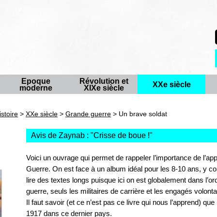
Epoque
Révolution et
XXe siècle
moderne
XIXe siècle
istoire
>
XXe siècle
>
Grande guerre
> Un brave soldat
Avis de Zaynab : "
Crisse de boue !
"
Voici un ouvrage qui permet de rappeler l’importance de l’a
Guerre. On est face à un album idéal pour les 8-10 ans, y c
lire des textes longs puisque ici on est globalement dans l’o
guerre, seuls les militaires de carrière et les engagés volon
Il faut savoir (et ce n’est pas ce livre qui nous l’apprend) qu
1917 dans ce dernier pays.