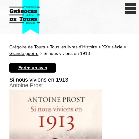
Se connecter
S'inscrire
Créer une fiche livre
Grégoire de Tours >
Tous les livres d'Histoire
>
XXe siècle
>
Antiquité
Grande guerre
> Si nous vivions en 1913
Moyen Age
Ecrire un avis
Epoque moderne
Si nous vivions en 1913
Antoine Prost
Révolution et XIXe siècle
XXe siècle
Autres civilisations
Thématiques