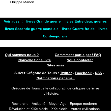
Philippe Manon
Voir aussi :
livres Grande guerre
livres Entre deux guerres
livres Seconde guerre mondiale
livres Guerre froide
livres
Contemporain
Qui sommes nous ?
Commment participer / FAQ
Nouvelle fiche livre
Nous contacter
Sites amis
Suivez Grégoire de Tours :
Twitter
-
Facebook
-
RSS
-
Notifications par email
Grégoire de Tours : site collaboratif de critiques de livres
d'Histoire.
Recherche
Antiquité
Moyen Age
Epoque moderne
Révolution et XIXe siècle
XXe siècle
Autres civilisations