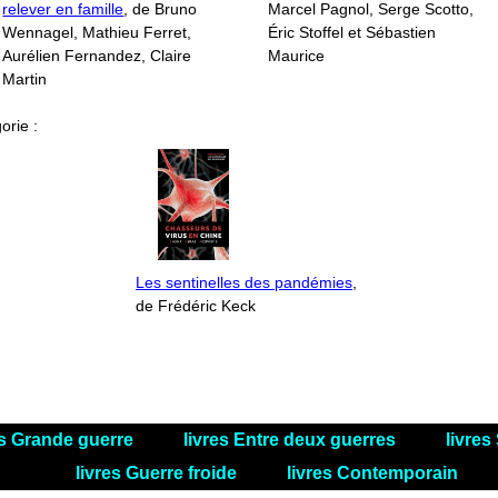
relever en famille
, de Bruno
Marcel Pagnol, Serge Scotto,
Wennagel, Mathieu Ferret,
Éric Stoffel et Sébastien
Aurélien Fernandez, Claire
Maurice
Martin
orie :
Les sentinelles des pandémies
,
de Frédéric Keck
es Grande guerre
livres Entre deux guerres
livre
livres Guerre froide
livres Contemporain