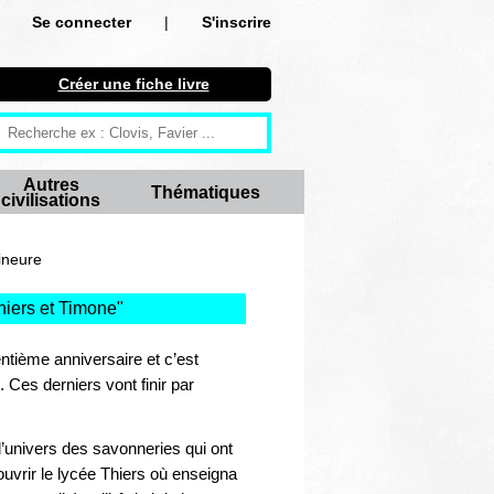
Se connecter
|
S'inscrire
Se connecter
Créer une fiche livre
S'inscrire
Créer une fiche livre
Autres
Thématiques
civilisations
Antiquité
Moyen Age
ineure
Epoque moderne
hiers et Timone
"
Révolution et XIXe siècle
entième anniversaire et c’est
 Ces derniers vont finir par
XXe siècle
Autres civilisations
 l’univers des savonneries qui ont
ouvrir le lycée Thiers où enseigna