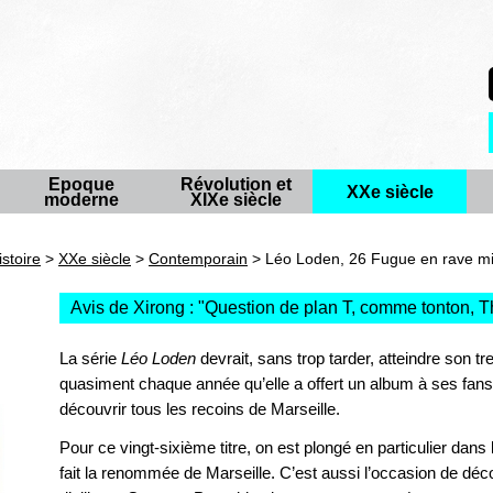
Epoque
Révolution et
XXe siècle
moderne
XIXe siècle
istoire
>
XXe siècle
>
Contemporain
> Léo Loden, 26 Fugue en rave m
Avis de Xirong : "
Question de plan T, comme tonton, T
La série
Léo Loden
devrait, sans trop tarder, atteindre son tr
quasiment chaque année qu’elle a offert un album à ses fans.
découvrir tous les recoins de Marseille.
Pour ce vingt-sixième titre, on est plongé en particulier dans
fait la renommée de Marseille. C’est aussi l’occasion de déc