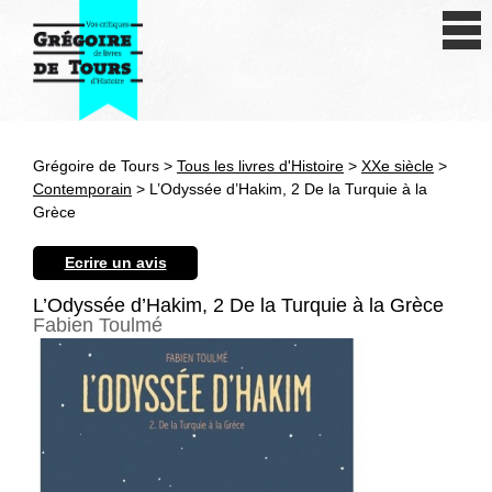
Se connecter
S'inscrire
Créer une fiche livre
Grégoire de Tours >
Tous les livres d'Histoire
>
XXe siècle
>
Antiquité
Contemporain
> L’Odyssée d’Hakim, 2 De la Turquie à la
Grèce
Moyen Age
Ecrire un avis
Epoque moderne
L’Odyssée d’Hakim, 2 De la Turquie à la Grèce
Fabien Toulmé
Révolution et XIXe siècle
XXe siècle
Autres civilisations
Thématiques