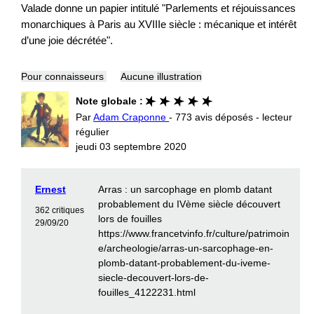
Valade donne un papier intitulé "Parlements et réjouissances
monarchiques à Paris au XVIIIe siècle : mécanique et intérêt
d’une joie décrétée".
Pour connaisseurs
Aucune illustration
Note globale :
Par
Adam Craponne
- 773 avis déposés - lecteur
régulier
jeudi 03 septembre 2020
Ernest
Arras : un sarcophage en plomb datant
probablement du IVème siècle découvert
362 critiques
lors de fouilles
29/09/20
https://www.francetvinfo.fr/culture/patrimoin
e/archeologie/arras-un-sarcophage-en-
plomb-datant-probablement-du-iveme-
siecle-decouvert-lors-de-
fouilles_4122231.html