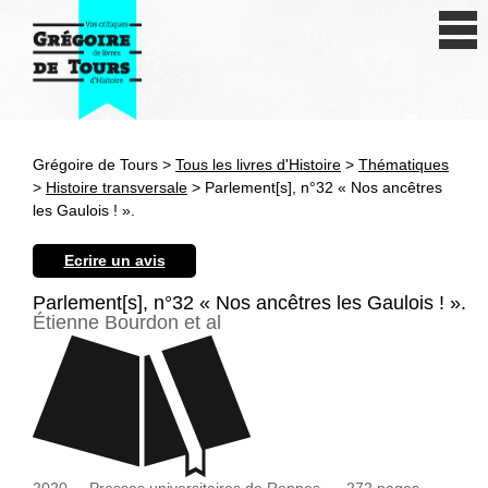
Se connecter
S'inscrire
Créer une fiche livre
Grégoire de Tours >
Tous les livres d'Histoire
>
Thématiques
Antiquité
>
Histoire transversale
> Parlement[s], n°32 « Nos ancêtres
les Gaulois ! ».
Moyen Age
Ecrire un avis
Epoque moderne
Parlement[s], n°32 « Nos ancêtres les Gaulois ! ».
Étienne Bourdon et al
Révolution et XIXe siècle
XXe siècle
Autres civilisations
Thématiques
2020
Presses universitaires de Rennes
272
pages