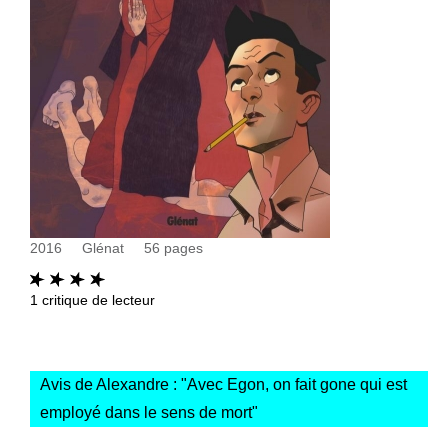
2016
Glénat
56
pages
1
critique de lecteur
Avis de Alexandre : "
Avec Egon, on fait gone qui est
employé dans le sens de mort
"