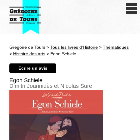
Se connecter
S'inscrire
Créer une fiche livre
Grégoire de Tours >
Tous les livres d'Histoire
>
Thématiques
Antiquité
>
Histoire des arts
> Egon Schiele
Moyen Age
Ecrire un avis
Epoque moderne
Egon Schiele
Dimitri Joannidès et Nicolas Sure
Révolution et XIXe siècle
XXe siècle
Autres civilisations
Thématiques