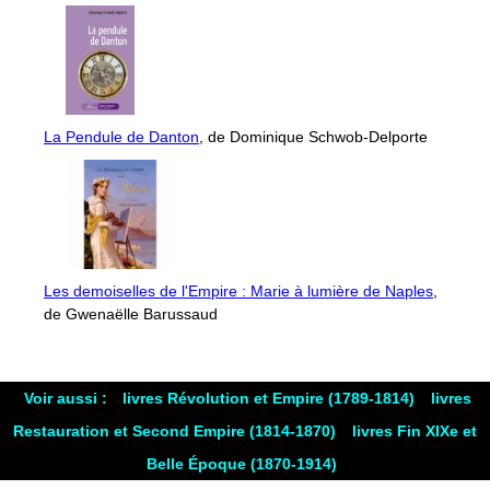
La Pendule de Danton
, de Dominique Schwob-Delporte
Les demoiselles de l'Empire : Marie à lumière de Naples
,
de Gwenaëlle Barussaud
Voir aussi :
livres Révolution et Empire (1789-1814)
livres
Restauration et Second Empire (1814-1870)
livres Fin XIXe et
Belle Époque (1870-1914)