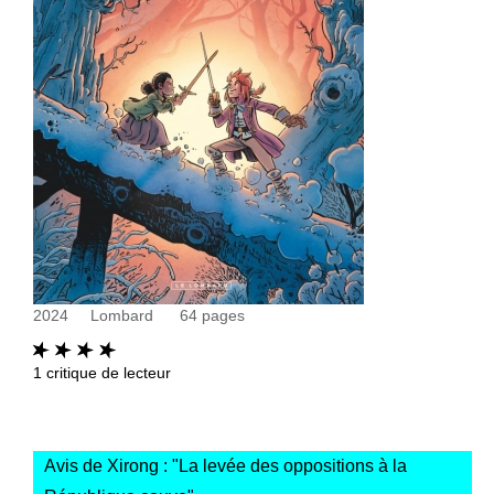
2024
Lombard
64
pages
1
critique de lecteur
Avis de Xirong : "
La levée des oppositions à la