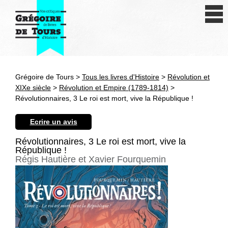
Se connecter
S'inscrire
Créer une fiche livre
Grégoire de Tours >
Tous les livres d'Histoire
>
Révolution et
Antiquité
XIXe siècle
>
Révolution et Empire (1789-1814)
>
Révolutionnaires, 3 Le roi est mort, vive la République !
Moyen Age
Ecrire un avis
Epoque moderne
Révolutionnaires, 3 Le roi est mort, vive la
République !
Révolution et XIXe siècle
Régis Hautière et Xavier Fourquemin
XXe siècle
Autres civilisations
Thématiques