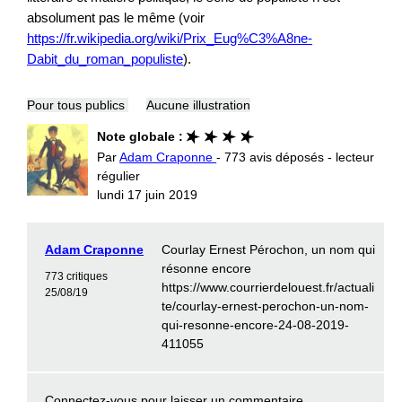
absolument pas le même (voir
https://fr.wikipedia.org/wiki/Prix_Eug%C3%A8ne-
Dabit_du_roman_populiste
).
Pour tous publics
Aucune illustration
Note globale :
Par
Adam Craponne
- 773 avis déposés - lecteur
régulier
lundi 17 juin 2019
Adam Craponne
Courlay Ernest Pérochon, un nom qui
résonne encore
773 critiques
https://www.courrierdelouest.fr/actuali
25/08/19
te/courlay-ernest-perochon-un-nom-
qui-resonne-encore-24-08-2019-
411055
Connectez-vous
pour laisser un commentaire