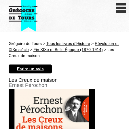
Se connecter
S'inscrire
Créer une fiche livre
Grégoire de Tours >
Tous les livres d'Histoire
>
Révolution et
Antiquité
XIXe siècle
>
Fin XIXe et Belle Époque (1870-1914)
> Les
Creux de maison
Moyen Age
Ecrire un avis
Epoque moderne
Les Creux de maison
Ernest Pérochon
Révolution et XIXe siècle
XXe siècle
Autres civilisations
Thématiques