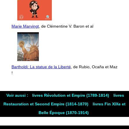
Marie Marvingt
, de Clémentine V. Baron et al
Bartholdi: La statue de la Liberté
, de Rubio, Ocaña et Maz
!
Voir aussi :
livres Révolution et Empire (1789-1814)
livres
Restauration et Second Empire (1814-1870)
livres Fin XIXe et
Belle Époque (1870-1914)