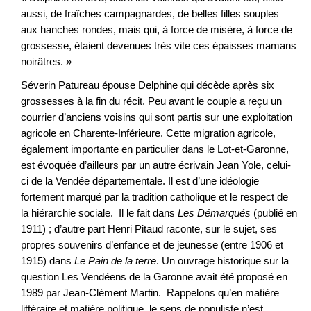
aussi, de fraîches campagnardes, de belles filles souples
aux hanches rondes, mais qui, à force de misère, à force de
grossesse, étaient devenues très vite ces épaisses mamans
noirâtres. »
Séverin Patureau épouse Delphine qui décède après six
grossesses à la fin du récit. Peu avant le couple a reçu un
courrier d’anciens voisins qui sont partis sur une exploitation
agricole en Charente-Inférieure. Cette migration agricole,
également importante en particulier dans le Lot-et-Garonne,
est évoquée d’ailleurs par un autre écrivain Jean Yole, celui-
ci de la Vendée départementale. Il est d’une idéologie
fortement marqué par la tradition catholique et le respect de
la hiérarchie sociale. Il le fait dans
Les Démarqués
(publié en
1911) ; d’autre part Henri Pitaud raconte, sur le sujet, ses
propres souvenirs d’enfance et de jeunesse (entre 1906 et
1915) dans
Le Pain de la terre
. Un ouvrage historique sur la
question Les Vendéens de la Garonne avait été proposé en
1989 par Jean-Clément Martin. Rappelons qu’en matière
littéraire et matière politique, le sens de populiste n’est