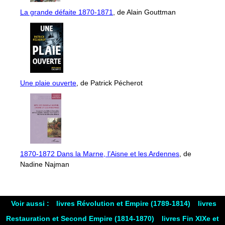
La grande défaite 1870-1871
, de Alain Gouttman
Une plaie ouverte
, de Patrick Pécherot
1870-1872 Dans la Marne, l’Aisne et les Ardennes
, de
Nadine Najman
Voir aussi :
livres Révolution et Empire (1789-1814)
livres
Restauration et Second Empire (1814-1870)
livres Fin XIXe et