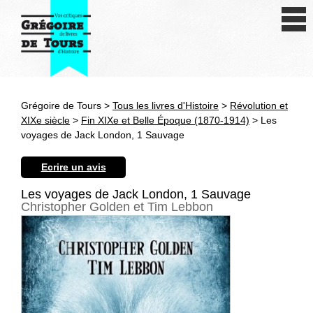
Se connecter
S'inscrire
Créer une fiche livre
Grégoire de Tours >
Tous les livres d'Histoire
>
Révolution et
Antiquité
XIXe siècle
>
Fin XIXe et Belle Époque (1870-1914)
> Les
voyages de Jack London, 1 Sauvage
Moyen Age
Ecrire un avis
Epoque moderne
Les voyages de Jack London, 1 Sauvage
Christopher Golden et Tim Lebbon
Révolution et XIXe siècle
XXe siècle
Autres civilisations
Thématiques