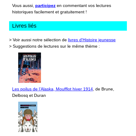
Vous aussi,
participez
en commentant vos lectures
historiques facilement et gratuitement !
Livres liés
> Voir aussi notre sélection de
livres d'Histoire jeunesse
> Suggestions de lectures sur le même thème :
Les poilus de l’Alaska, Moufflot hiver 1914
, de Brune,
Delbosq et Duran