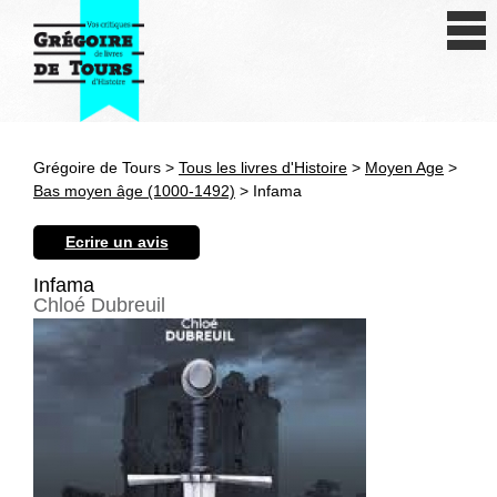
Se connecter
S'inscrire
Créer une fiche livre
Grégoire de Tours >
Tous les livres d'Histoire
>
Moyen Age
>
Antiquité
Bas moyen âge (1000-1492)
> Infama
Moyen Age
Ecrire un avis
Epoque moderne
Infama
Chloé Dubreuil
Révolution et XIXe siècle
XXe siècle
Autres civilisations
Thématiques