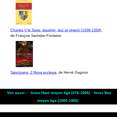
Charles V le Sage: dauphin, duc et régent (1338-1358)
,
de François Sarindar-Fontaine
Sanctuaire, 2 Nova ecclesia
, de Hervé Gagnon
Voir aussi :
livres Haut moyen âge (476-1000)
livres Bas
moyen âge (1000-1492)