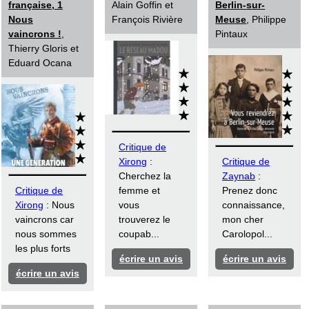
française, 1
Alain Goffin et
Berlin-sur-
Nous
François Rivière
Meuse
, Philippe
vaincrons !
,
Pintaux
Thierry Gloris et
Eduard Ocana
Critique de
Xirong
:
Critique de
Cherchez la
Zaynab
:
Critique de
femme et
Prenez donc
Xirong
: Nous
vous
connaissance,
vaincrons car
trouverez le
mon cher
nous sommes
coupab...
Carolopol...
les plus forts
écrire un avis
écrire un avis
écrire un avis