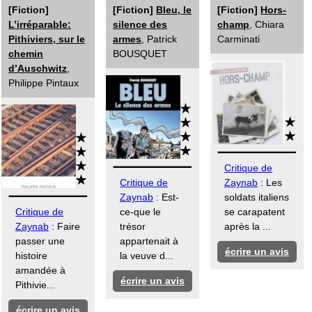
[Fiction]
[Fiction]
Bleu, le
[Fiction]
Hors-
L’irréparable:
silence des
champ
, Chiara
Pithiviers, sur le
armes
, Patrick
Carminati
chemin
BOUSQUET
d’Auschwitz
,
Philippe Pintaux
Critique de
Critique de
Zaynab
: Les
Zaynab
: Est-
soldats italiens
Critique de
ce-que le
se carapatent
Zaynab
: Faire
trésor
après la ...
passer une
appartenait à
écrire un avis
histoire
la veuve d...
amandée à
écrire un avis
Pithivie...
écrire un avis