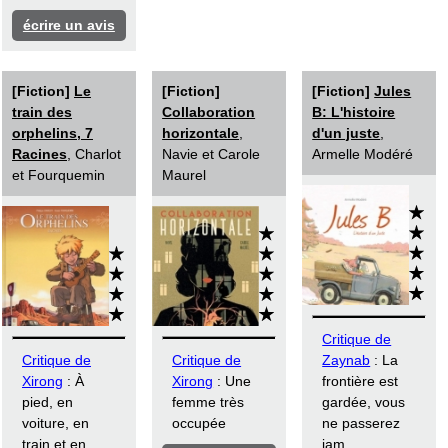
écrire un avis
[Fiction]
Le
[Fiction]
[Fiction]
Jules
train des
Collaboration
B: L'histoire
orphelins, 7
horizontale
,
d'un juste
,
Racines
, Charlot
Navie et Carole
Armelle Modéré
et Fourquemin
Maurel
Critique de
Critique de
Critique de
Zaynab
: La
Xirong
: À
Xirong
: Une
frontière est
pied, en
femme très
gardée, vous
voiture, en
occupée
ne passerez
train et en
jam...