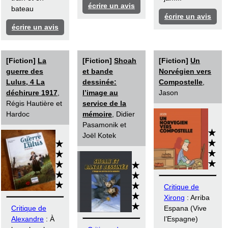
écrire un avis
bateau
écrire un avis
écrire un avis
[Fiction]
La
[Fiction]
Shoah
[Fiction]
Un
guerre des
et bande
Norvégien vers
Lulus, 4 La
dessinée:
Compostelle
,
déchirure 1917
,
l’image au
Jason
Régis Hautière et
service de la
Hardoc
mémoire
, Didier
Pasamonik et
Joël Kotek
Critique de
Xirong
: Arriba
Critique de
Espana (Vive
Alexandre
: À
l’Espagne)