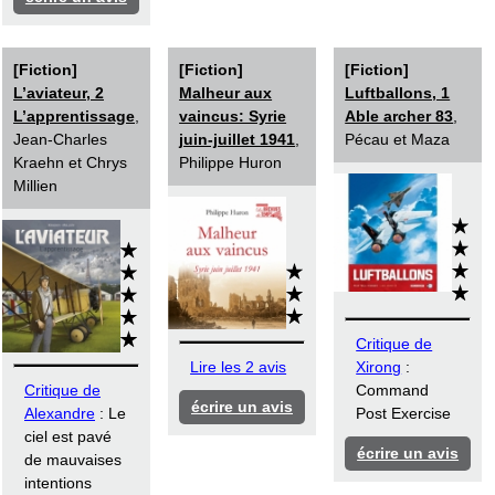
[Fiction]
[Fiction]
[Fiction]
L’aviateur, 2
Malheur aux
Luftballons, 1
L’apprentissage
,
vaincus: Syrie
Able archer 83
,
Jean-Charles
juin-juillet 1941
,
Pécau et Maza
Kraehn et Chrys
Philippe Huron
Millien
Critique de
Lire les 2 avis
Xirong
:
Critique de
Command
écrire un avis
Alexandre
: Le
Post Exercise
ciel est pavé
écrire un avis
de mauvaises
intentions