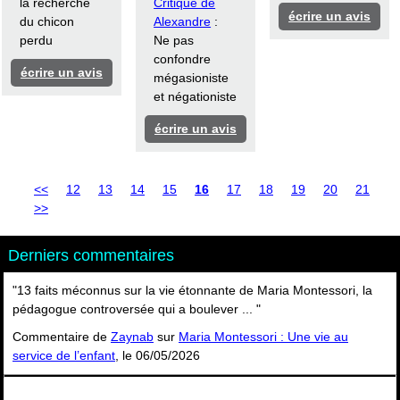
la recherche
Critique de
écrire un avis
du chicon
Alexandre
:
perdu
Ne pas
confondre
écrire un avis
mégasioniste
et négationiste
écrire un avis
<<
12
13
14
15
16
17
18
19
20
21
>>
Derniers commentaires
"13 faits méconnus sur la vie étonnante de Maria Montessori, la
pédagogue controversée qui a boulever ... "
Commentaire de
Zaynab
sur
Maria Montessori : Une vie au
service de l’enfant
, le 06/05/2026