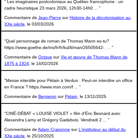
" Les imaginaires postcoloniaux au Québec francophone : un
cadre heuristique 23 mars 2026, 12h30-14h0 ... "
Commentaire de
Jean-Pierre
sur
Histoire de la décolonisation au
XXe siècle
, le 03/03/2026
"Quel personnage de roman de Thomas Mann es-tu?
https://www.goethe.de/ins/fr/fr/kul/li/man/26505642-. ... "
Commentaire de
Octave
sur
Vie et œuvre de Thomas Mann de
1875 à 1924
, le 14/02/2026
"Messe interdite pour Pétain à Verdun : Peut-on interdire un office
en France ? https://www.msn.com/f ... "
Commentaire de
Benjamin
sur
Pétain
, le 13/11/2025
"CINÉ-DÉBAT « LOUISE VIOLET » film d’Éric Besnard avec
Alexandra Lamy et Grégory Gadebois. Vendredi 2 ... "
Commentaire de
Adam Craponne
sur
L'instituteur au début du
XXe siècle
, le 25/10/2025