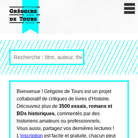
Se connecter
S'inscrire
Créer une fiche livre
Antiquité
Moyen Age
Epoque moderne
Révolution et XIXe siècle
Bienvenue ! Grégoire de Tours est un projet
collaboratif de critiques de livres d'Histoire.
XXe siècle
Découvrez plus de
3500 essais, romans et
BDs historiques
, commentés par des
Autres civilisations
historiens amateurs ou professionnels.
Vous aussi, partagez vos dernières lectures !
Thématiques
L'
inscription
est facile et gratuite, chacun peut