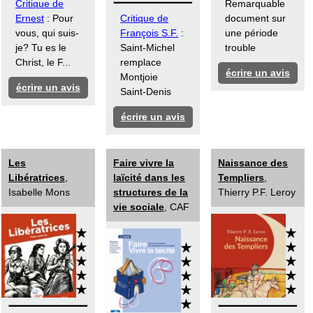
Critique de
Remarquable
Ernest
: Pour
Critique de
document sur
vous, qui suis-
François S.F.
:
une période
je? Tu es le
Saint-Michel
trouble
Christ, le F...
remplace
écrire un avis
Montjoie
écrire un avis
Saint-Denis
écrire un avis
Les
Faire vivre la
Naissance des
Libératrices
,
laïcité dans les
Templiers
,
Isabelle Mons
structures de la
Thierry P.F. Leroy
vie sociale
, CAF