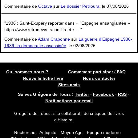
Commentaire de
Octave
sur
Le dossier Petlioura
, le 07/08/2026
"1936 : Saint-Exupéry reporter dans « l'Espagne ensanglantée »
https://www.retronews.fr/conflits-et-r ... "
Commentaire de
Adam Craponne
sur
La guerre d'Espagne 1936-
1939: la démocratie assassinée
, le 02/08/2026
Qui sommes nous ?
Commment participer / FAQ
Nouvelle fiche livre
Nous contacter
Sites amis
Suivez Grégoire de Tours :
Twitter
-
Facebook
-
RSS
-
Notifications par email
Grégoire de Tours : site collaboratif de critiques de livres
d'Histoire.
Recherche
Antiquité
Moyen Age
Epoque moderne