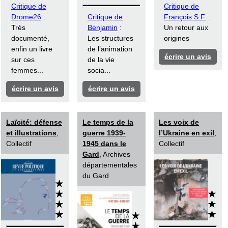
Critique de
Critique de
Drome26
:
Critique de
François S.F.
:
Très
Benjamin
:
Un retour aux
documenté,
Les structures
origines
enfin un livre
de l’animation
écrire un avis
sur ces
de la vie
femmes...
socia...
écrire un avis
écrire un avis
Laïcité: défense
Le temps de la
Les voix de
et illustrations
,
guerre 1939-
l’Ukraine en exil
,
Collectif
1945 dans le
Collectif
Gard
, Archives
départementales
du Gard