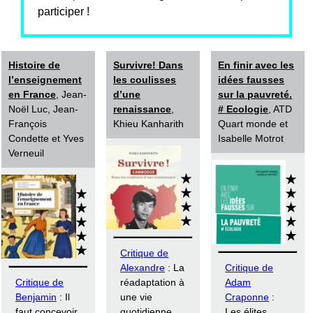
participer !
Histoire de
Survivre! Dans
En finir avec les
l’enseignement
les coulisses
idées fausses
en France
, Jean-
d’une
sur la pauvreté.
Noël Luc, Jean-
renaissance
,
# Ecologie
, ATD
François
Khieu Kanharith
Quart monde et
Condette et Yves
Isabelle Motrot
Verneuil
Critique de
Alexandre
: La
Critique de
Critique de
réadaptation à
Adam
Benjamin
: Il
une vie
Craponne
:
faut concevoir
quotidienne
Les élites