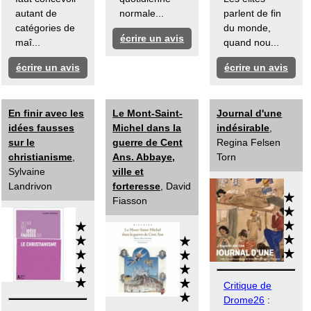
autant de
normale...
parlent de fin
catégories de
du monde,
écrire un avis
maî...
quand nou...
écrire un avis
écrire un avis
En finir avec les
Le Mont-Saint-
Journal d'une
idées fausses
Michel dans la
indésirable
,
sur le
guerre de Cent
Regina Felsen
christianisme
,
Ans. Abbaye,
Torn
Sylvaine
ville et
Landrivon
forteresse
, David
Fiasson
Critique de
Drome26
: