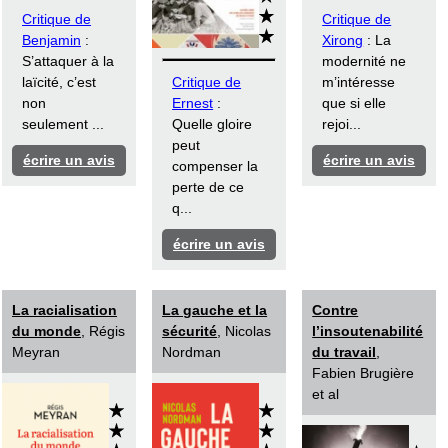
Critique de
Critique de
Benjamin
:
Xirong
: La
S’attaquer à la
modernité ne
laïcité, c’est
Critique de
m’intéresse
non
Ernest
:
que si elle
seulement ...
Quelle gloire
rejoi...
peut
écrire un avis
écrire un avis
compenser la
perte de ce
q...
écrire un avis
La racialisation
La gauche et la
Contre
du monde
, Régis
sécurité
, Nicolas
l’insoutenabilité
Meyran
Nordman
du travail
,
Fabien Brugière
et al