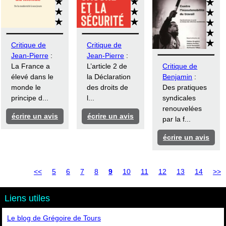
Critique de
Critique de
Jean-Pierre
:
Jean-Pierre
:
La France a
L’article 2 de
Critique de
élevé dans le
la Déclaration
Benjamin
:
monde le
des droits de
Des pratiques
principe d...
l...
syndicales
renouvelées
écrire un avis
écrire un avis
par la f...
écrire un avis
<<
5
6
7
8
9
10
11
12
13
14
>>
Liens utiles
Le blog de Grégoire de Tours