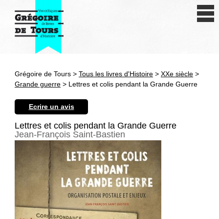
Se connecter
S'inscrire
Créer une fiche livre
Grégoire de Tours >
Tous les livres d'Histoire
>
XXe siècle
>
Antiquité
Grande guerre
> Lettres et colis pendant la Grande Guerre
Moyen Age
Ecrire un avis
Epoque moderne
Lettres et colis pendant la Grande Guerre
Jean-François Saint-Bastien
Révolution et XIXe siècle
XXe siècle
Autres civilisations
Thématiques