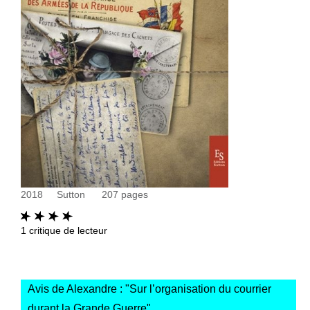
2018
Sutton
207
pages
1
critique de lecteur
Avis de Alexandre : "
Sur l’organisation du courrier
durant la Grande Guerre
"