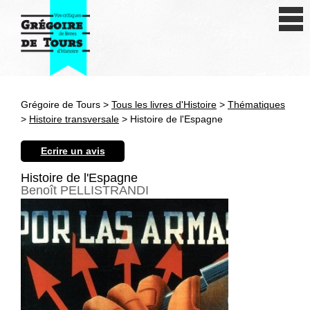
Se connecter
S'inscrire
Créer une fiche livre
Grégoire de Tours >
Tous les livres d'Histoire
>
Thématiques
Antiquité
>
Histoire transversale
> Histoire de l'Espagne
Moyen Age
Ecrire un avis
Epoque moderne
Histoire de l'Espagne
Benoît PELLISTRANDI
Révolution et XIXe siècle
XXe siècle
Autres civilisations
Thématiques