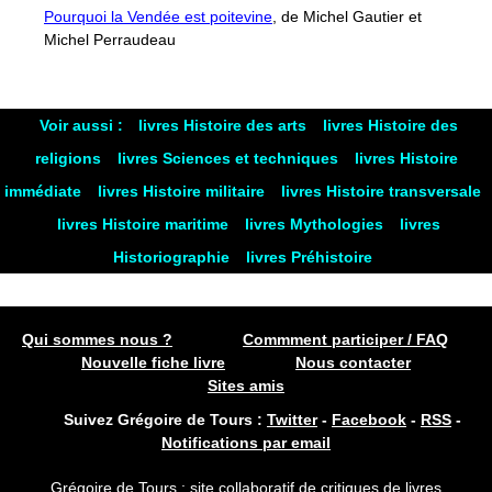
Pourquoi la Vendée est poitevine
, de Michel Gautier et
Michel Perraudeau
Voir aussi :
livres Histoire des arts
livres Histoire des
religions
livres Sciences et techniques
livres Histoire
immédiate
livres Histoire militaire
livres Histoire transversale
livres Histoire maritime
livres Mythologies
livres
Historiographie
livres Préhistoire
Qui sommes nous ?
Commment participer / FAQ
Nouvelle fiche livre
Nous contacter
Sites amis
Suivez Grégoire de Tours :
Twitter
-
Facebook
-
RSS
-
Notifications par email
Grégoire de Tours : site collaboratif de critiques de livres