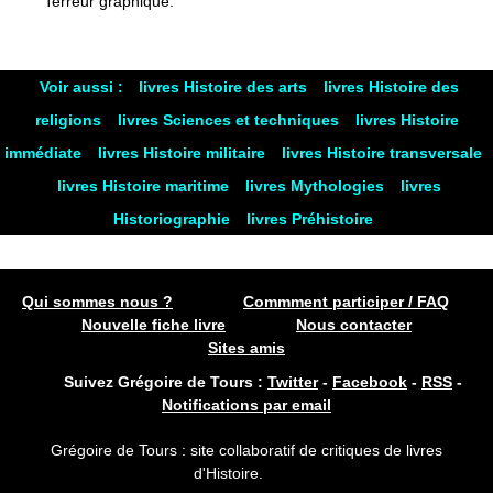
Terreur graphique.
Voir aussi :
livres Histoire des arts
livres Histoire des
religions
livres Sciences et techniques
livres Histoire
immédiate
livres Histoire militaire
livres Histoire transversale
livres Histoire maritime
livres Mythologies
livres
Historiographie
livres Préhistoire
Qui sommes nous ?
Commment participer / FAQ
Nouvelle fiche livre
Nous contacter
Sites amis
Suivez Grégoire de Tours :
Twitter
-
Facebook
-
RSS
-
Notifications par email
Grégoire de Tours : site collaboratif de critiques de livres
d'Histoire.