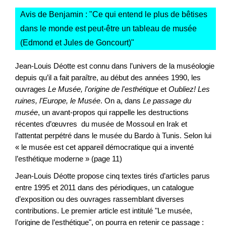
Avis de Benjamin : "
Ce qui entend le plus de bêtises
dans le monde est peut-être un tableau de musée
(Edmond et Jules de Goncourt)
"
Jean-Louis Déotte est connu dans l’univers de la muséologie
depuis qu’il a fait paraître, au début des années 1990, les
ouvrages
Le Musée, l'origine de l'esthétique
et
Oubliez! Les
ruines, l'Europe, le Musée
. On a, dans
Le passage du
musée
, un avant-propos qui rappelle les destructions
récentes d’œuvres du musée de Mossoul en Irak et
l’attentat perpétré dans le musée du Bardo à Tunis. Selon lui
« le musée est cet appareil démocratique qui a inventé
l’esthétique moderne » (page 11)
Jean-Louis Déotte propose cinq textes tirés d’articles parus
entre 1995 et 2011 dans des périodiques, un catalogue
d’exposition ou des ouvrages rassemblant diverses
contributions. Le premier article est intitulé "Le musée,
l’origine de l’esthétique", on pourra en retenir ce passage :