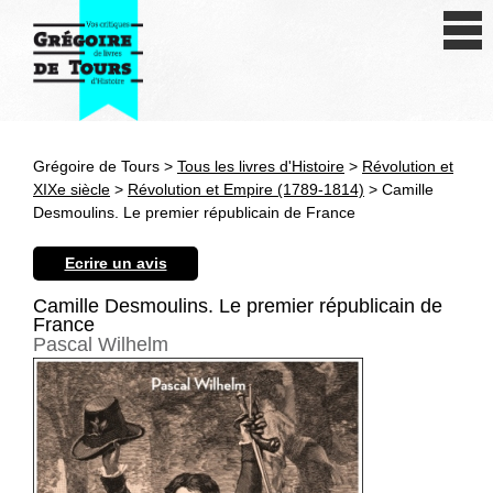
Se connecter
S'inscrire
Créer une fiche livre
Grégoire de Tours >
Tous les livres d'Histoire
>
Révolution et
Antiquité
XIXe siècle
>
Révolution et Empire (1789-1814)
> Camille
Desmoulins. Le premier républicain de France
Moyen Age
Ecrire un avis
Epoque moderne
Camille Desmoulins. Le premier républicain de
France
Révolution et XIXe siècle
Pascal Wilhelm
XXe siècle
Autres civilisations
Thématiques