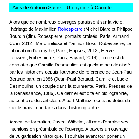
Avis de Antonio Sucre : "
Un hymne à Camille
"
Alors que de nombreux ouvrages paraissent sur la vie et
l’héritage de Maximilien
Robespierre
(Michel Biard et Philippe
Bourdin (dir.), Robespierre, portraits croisés, Paris, Armand
Colin, 2012 ; Marc Bélissa et Yannick Bosc, Robespierre, La
fabrication d’un mythe, Paris, Ellipses, 2013 ; Hervé
Leuwers, Robespierre, Paris, Fayard, 2014) , force est de
constater que Camille Desmoulins est quelque peu délaissé
par les historiens depuis l’ouvrage de référence de Jean-Paul
Bertaud paru en 1986 (Jean-Paul Bertaud, Camille et Lucie
Desmoulins, un couple dans la tourmente, Paris, Presses de
la Renaissance, 1986). Ce dernier est cité en bibliographie,
au contraire des articles d’Albert Mathiez, écrits au début du
siècle mais importants dans l’historiographie.
Avocat de formation, Pascal Wilhelm, affirme d’emblée ses
intentions en préambule de l’ouvrage. A travers un ouvrage
de vulgarisation historique, il souhaite avant tout porter un