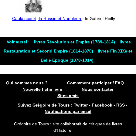
Caulaincourt, la Russie et Napoléon
, de Gabriel Reilly
Voir aussi :
livres Révolution et Empire (1789-1814)
livres
Restauration et Second Empire (1814-1870)
livres Fin XIXe et
Belle Époque (1870-1914)
Qui sommes nous ?
Commment participer / FAQ
Nouvelle fiche livre
Nous contacter
Sites amis
Suivez Grégoire de Tours :
Twitter
-
Facebook
-
RSS
-
Notifications par email
Grégoire de Tours : site collaboratif de critiques de livres
d'Histoire.