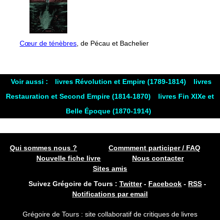
Cœur de ténèbres
, de Pécau et Bachelier
Voir aussi :
livres Révolution et Empire (1789-1814)
livres
Restauration et Second Empire (1814-1870)
livres Fin XIXe et
Belle Époque (1870-1914)
Qui sommes nous ?
Commment participer / FAQ
Nouvelle fiche livre
Nous contacter
Sites amis
Suivez Grégoire de Tours :
Twitter
-
Facebook
-
RSS
-
Notifications par email
Grégoire de Tours : site collaboratif de critiques de livres