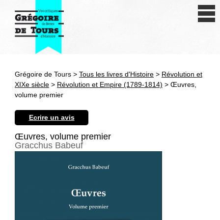
Se connecter
S'inscrire
Créer une fiche livre
Grégoire de Tours >
Tous les livres d'Histoire
>
Révolution et
Antiquité
XIXe siècle
>
Révolution et Empire (1789-1814)
> Œuvres,
volume premier
Moyen Age
Ecrire un avis
Epoque moderne
Œuvres, volume premier
Gracchus Babeuf
Révolution et XIXe siècle
XXe siècle
Autres civilisations
Thématiques