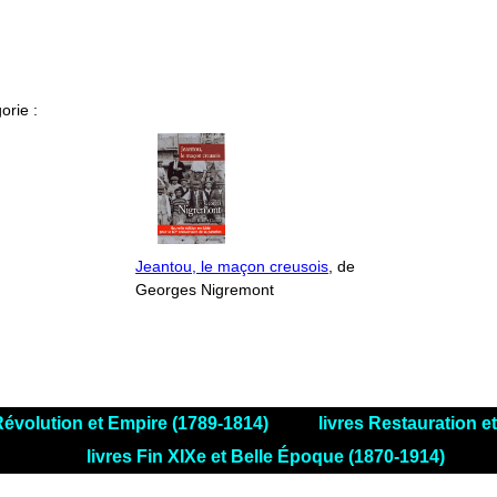
orie :
Jeantou, le maçon creusois
, de
Georges Nigremont
 Révolution et Empire (1789-1814)
livres Restauration 
livres Fin XIXe et Belle Époque (1870-1914)