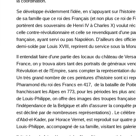
la coordination.
Se développe évidemment l’idée, en s’appuyant sur l’histoire
de sa famille que ce roi des Français (et non plus ce roi de F
portèrent des souverains de Henri IV à Charles X) voulut réco
celle contre-révolutionnaire et celle se revendiquant d’une par
française, ayant servi ou pas Napoléon. D’ailleurs des offici
demi-solde par Louis XVIII, reprirent du service sous la Mona
Il entendait faire d’une partie des locaux du château de Versa
France, on y trouva alors tant des portraits de généraux ve
Révolution et de l’Empire, sans compter la représentation d
Un très grand nombre de ces peintures d’histoire sont ici rep
Pharamond élu roi des Francs en 417, de la bataille de Poit
franchissant les Alpes en 773, pour les périodes les plus a
de Louis-Philippe, on offre des images des troupes français
l’indépendance de la Belgique et afin d’assurer la conquête p
est décliné par de nombreuses représentations) . Le célèbre 
d’Abd-el-Kader, par Horace Vernet, est reproduit sur quatre
Louis-Philippe, accompagné de sa famille, visitant les galeri