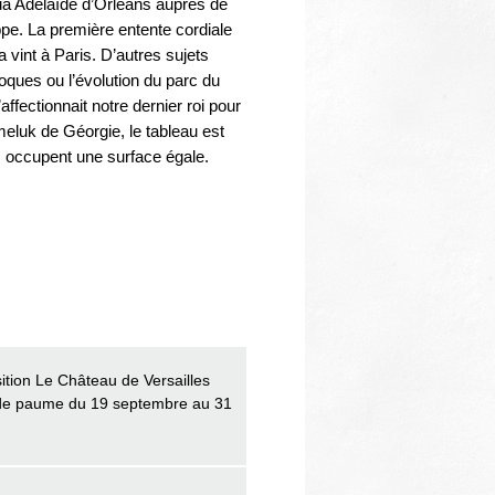
 joua Adélaïde d’Orléans auprès de
ippe. La première entente cordiale
a vint à Paris. D’autres sujets
ques ou l’évolution du parc du
ffectionnait notre dernier roi pour
eluk de Géorgie, le tableau est
xtes occupent une surface égale.
ition Le Château de Versailles
u de paume du 19 septembre au 31