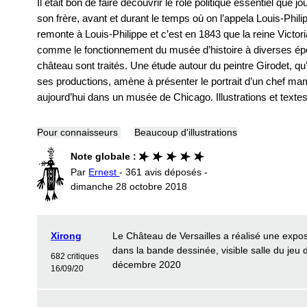
Il était bon de faire découvrir le rôle politique essentiel que
son frère, avant et durant le temps où on l’appela Louis-Phil
remonte à Louis-Philippe et c’est en 1843 que la reine Victori
comme le fonctionnement du musée d’histoire à diverses épo
château sont traités. Une étude autour du peintre Girodet, qu’a
ses productions, amène à présenter le portrait d’un chef mam
aujourd’hui dans un musée de Chicago. Illustrations et te
Pour connaisseurs
Beaucoup d'illustrations
Note globale :
Par
Ernest
- 361 avis déposés -
dimanche 28 octobre 2018
Xirong
Le Château de Versailles a réalisé une expos
dans la bande dessinée, visible salle du je
682 critiques
décembre 2020
16/09/20