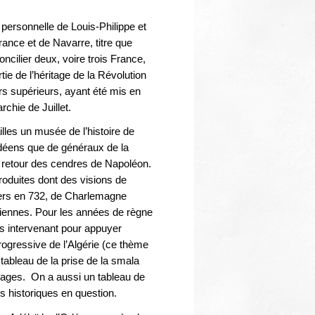
Thématiques
 personnelle de Louis-Philippe et
rance et de Navarre, titre que
ncilier deux, voire trois France,
tie de l’héritage de la Révolution
ers supérieurs, ayant été mis en
rchie de Juillet.
illes un musée de l’histoire de
ndéens que de généraux de la
u retour des cendres de Napoléon.
roduites dont des visions de
iers en 732, de Charlemagne
nciennes. Pour les années de règne
es intervenant pour appuyer
rogressive de l’Algérie (ce thème
tableau de la prise de la smala
 pages. On a aussi un tableau de
es historiques en question.