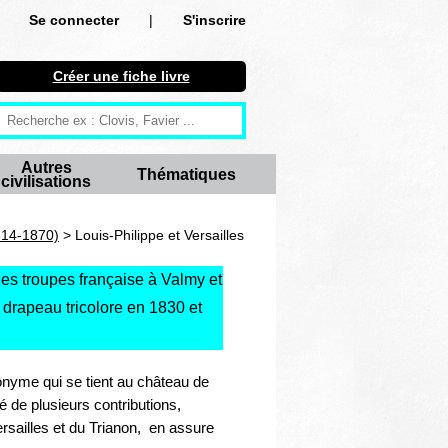
Se connecter
|
S'inscrire
Se connecter
Créer une fiche livre
S'inscrire
Créer une fiche livre
Autres
Thématiques
civilisations
Antiquité
Moyen Age
814-1870)
> Louis-Philippe et Versailles
Epoque moderne
 des troupes française à Valmy et
 drapeau tricolore en 1830 et
Révolution et XIXe siècle
XXe siècle
onyme qui se tient au château de
Autres civilisations
é de plusieurs contributions,
sailles et du Trianon, en assure