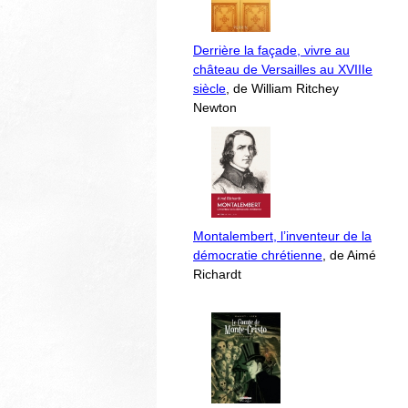
Derrière la façade, vivre au
château de Versailles au XVIIIe
siècle
, de William Ritchey
Newton
Montalembert, l’inventeur de la
démocratie chrétienne
, de Aimé
Richardt