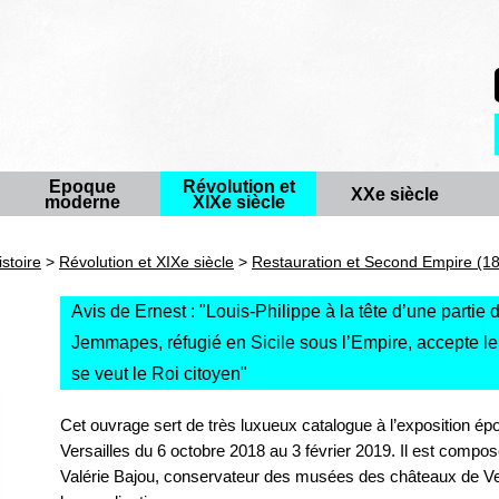
Epoque
Révolution et
XXe siècle
moderne
XIXe siècle
istoire
>
Révolution et XIXe siècle
>
Restauration et Second Empire (1
Avis de Ernest : "
Louis-Philippe à la tête d’une partie
Jemmapes, réfugié en Sicile sous l’Empire, accepte le
se veut le Roi citoyen
"
Cet ouvrage sert de très luxueux catalogue à l’exposition ép
Versailles du 6 octobre 2018 au 3 février 2019. Il est compos
Valérie Bajou, conservateur des musées des châteaux de Ver