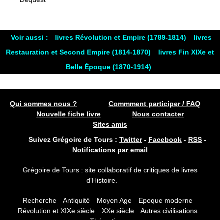
Voir aussi :
livres Révolution et Empire (1789-1814)
livres
Restauration et Second Empire (1814-1870)
livres Fin XIXe et
Belle Époque (1870-1914)
Qui sommes nous ?
Commment participer / FAQ
Nouvelle fiche livre
Nous contacter
Sites amis
Suivez Grégoire de Tours :
Twitter
-
Facebook
-
RSS
-
Notifications par email
Grégoire de Tours : site collaboratif de critiques de livres
d'Histoire.
Recherche
Antiquité
Moyen Age
Epoque moderne
Révolution et XIXe siècle
XXe siècle
Autres civilisations