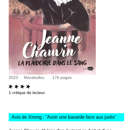
2023
Marabulles.
176
pages
1
critique de lecteur
Avis de Xirong : "
Avoir une bavarde face aux jurés
"