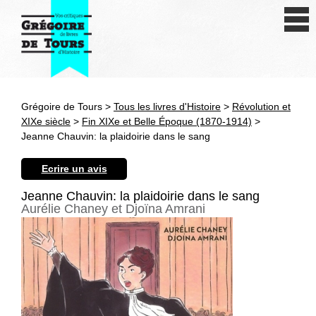
Se connecter
S'inscrire
Créer une fiche livre
Grégoire de Tours >
Tous les livres d'Histoire
>
Révolution et
Antiquité
XIXe siècle
>
Fin XIXe et Belle Époque (1870-1914)
>
Jeanne Chauvin: la plaidoirie dans le sang
Moyen Age
Ecrire un avis
Epoque moderne
Jeanne Chauvin: la plaidoirie dans le sang
Aurélie Chaney et Djoïna Amrani
Révolution et XIXe siècle
XXe siècle
Autres civilisations
Thématiques