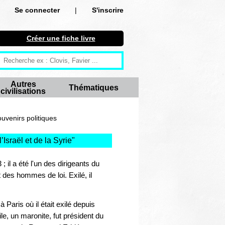
Se connecter
|
S'inscrire
Se connecter
Créer une fiche livre
S'inscrire
Créer une fiche livre
Autres
Thématiques
civilisations
Antiquité
Moyen Age
venirs politiques
Epoque moderne
’Israël et de la Syrie
"
Révolution et XIXe siècle
 il a été l'un des dirigeants du
 des hommes de loi. Exilé, il
XXe siècle
Autres civilisations
aris où il était exilé depuis
le, un maronite, fut président du