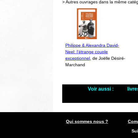
> Autres ouvrages dans la même catég
Philippe & Alexandra David-
Neel: l’étrange couple
exceptionnel
, de Joëlle Désiré-
Marchand
Voir aussi :
livr
Qui sommes nous ?
Comm
Su