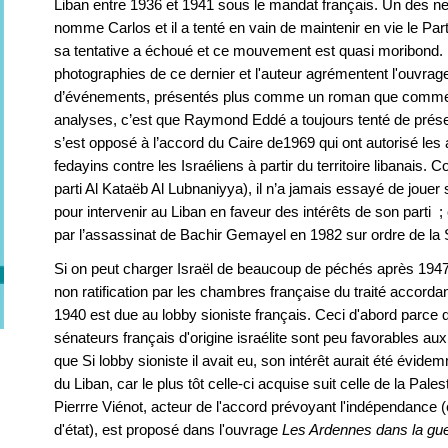
Liban entre 1936 et 1941 sous le mandat français. Un des
nomme Carlos et il a tenté en vain de maintenir en vie le Par
sa tentative a échoué et ce mouvement est quasi moribond. D
photographies de ce dernier et l'auteur agrémentent l'ouvrage
d’événements, présentés plus comme un roman que comme un
analyses, c’est que Raymond Eddé a toujours tenté de préser
s’est opposé à l’accord du Caire de1969 qui ont autorisé les a
fedayins contre les Israéliens à partir du territoire libanais.
parti Al Kataëb Al Lubnaniyya), il n’a jamais essayé de jouer 
pour intervenir au Liban en faveur des intérêts de son parti ; 
par l’assassinat de Bachir Gemayel en 1982 sur ordre de la 
Si on peut charger Israël de beaucoup de péchés après 1947, 
non ratification par les chambres française du traité accord
1940 est due au lobby sioniste français. Ceci d'abord parce 
sénateurs français d'origine israélite sont peu favorables aux
que Si lobby sioniste il avait eu, son intérêt aurait été évid
du Liban, car le plus tôt celle-ci acquise suit celle de la Pales
Pierrre Viénot, acteur de l'accord prévoyant l'indépendance 
d'état), est proposé dans l'ouvrage
Les Ardennes dans la gu