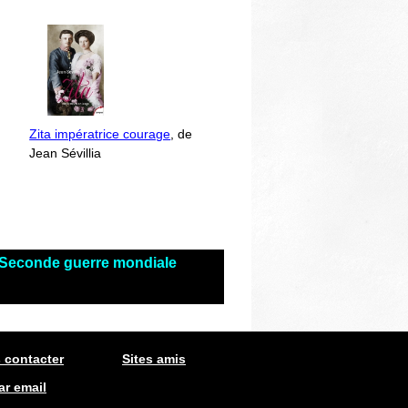
Zita impératrice courage
, de
Jean Sévillia
s Seconde guerre mondiale
 contacter
Sites amis
ar email