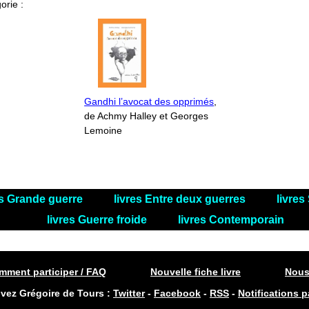
orie :
Gandhi l’avocat des opprimés
,
de Achmy Halley et Georges
Lemoine
es Grande guerre
livres Entre deux guerres
livre
livres Guerre froide
livres Contemporain
ment participer / FAQ
Nouvelle fiche livre
Nous
ivez Grégoire de Tours :
Twitter
-
Facebook
-
RSS
-
Notifications p