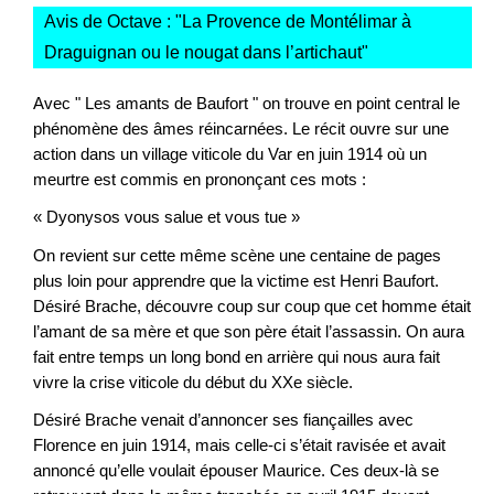
Avis de Octave : "
La Provence de Montélimar à
Draguignan ou le nougat dans l’artichaut
"
Avec " Les amants de Baufort " on trouve en point central le
phénomène des âmes réincarnées. Le récit ouvre sur une
action dans un village viticole du Var en juin 1914 où un
meurtre est commis en prononçant ces mots :
« Dyonysos vous salue et vous tue »
On revient sur cette même scène une centaine de pages
plus loin pour apprendre que la victime est Henri Baufort.
Désiré Brache, découvre coup sur coup que cet homme était
l’amant de sa mère et que son père était l’assassin. On aura
fait entre temps un long bond en arrière qui nous aura fait
vivre la crise viticole du début du XXe siècle.
Désiré Brache venait d’annoncer ses fiançailles avec
Florence en juin 1914, mais celle-ci s’était ravisée et avait
annoncé qu’elle voulait épouser Maurice. Ces deux-là se