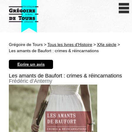
Se connecter
S'inscrire
Créer une fiche livre
Grégoire de Tours >
Tous les livres d'Histoire
>
XXe siècle
>
Antiquité
Les amants de Baufort : crimes & réincarnations
Moyen Age
Ecrire un avis
Epoque moderne
Les amants de Baufort : crimes & réincarnations
Frédéric d’Anterny
Révolution et XIXe siècle
XXe siècle
Autres civilisations
Thématiques