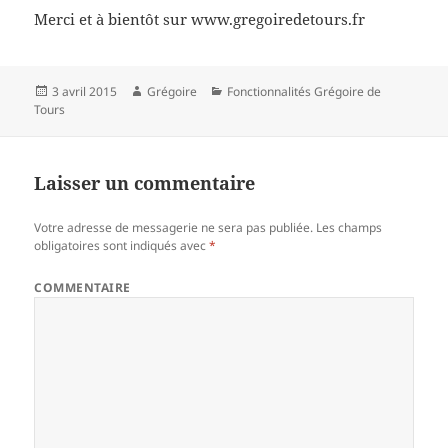
Merci et à bientôt sur www.gregoiredetours.fr
Publié
3 avril 2015
Auteur
Grégoire
Catégories
Fonctionnalités Grégoire de
Tours
le
Laisser un commentaire
Votre adresse de messagerie ne sera pas publiée.
Les champs
obligatoires sont indiqués avec
*
COMMENTAIRE