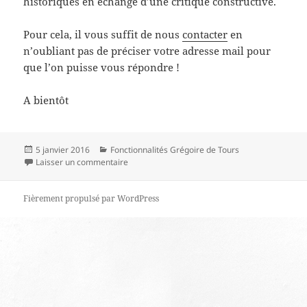
historiques en échange d’une critique constructive.
Pour cela, il vous suffit de nous
contacter
en
n’oubliant pas de préciser votre adresse mail pour
que l’on puisse vous répondre !
A bientôt
Publié
5 janvier 2016
Catégories
Fonctionnalités Grégoire de Tours
le
Laisser un commentaire
sur Recevez les dernières parutions historique
Fièrement propulsé par WordPress