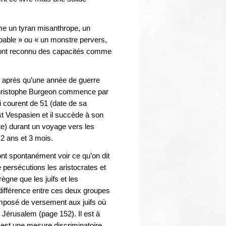
Thématiques
mme un tyran misanthrope, un
pable » ou « un monstre pervers,
ui ont reconnu des capacités comme
s, après qu’une année de guerre
. Christophe Burgeon commence par
i courent de 51 (date de sa
t Vespasien et il succède à son
ste) durant un voyage vers les
 2 ans et 3 mois.
ont spontanément voir ce qu’on dit
 persécutions les aristocrates et
ègne que les juifs et les
différence entre ces deux groupes
imposé de versement aux juifs où
e Jérusalem (page 152). Il est à
i est une mesure discriminatoire,