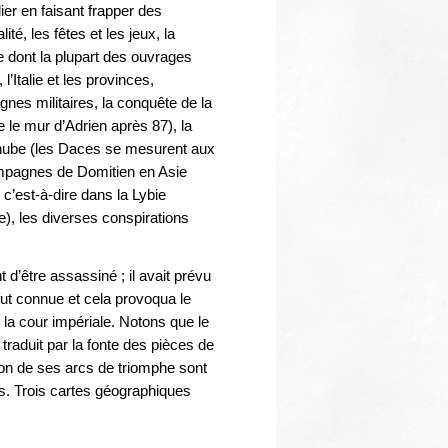
lier en faisant frapper des
ité, les fêtes et les jeux, la
me dont la plupart des ouvrages
’Italie et les provinces,
nes militaires, la conquête de la
e le mur d’Adrien après 87), la
Danube (les Daces se mesurent aux
ampagnes de Domitien en Asie
 c’est-à-dire dans la Lybie
e), les diverses conspirations
d’être assassiné ; il avait prévu
 fut connue et cela provoqua le
la cour impériale. Notons que le
traduit par la fonte des pièces de
ion de ses arcs de triomphe sont
ls. Trois cartes géographiques