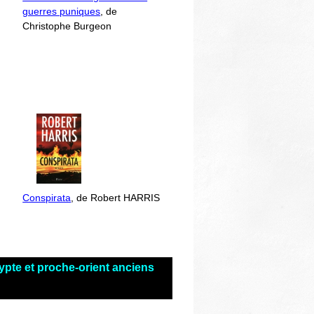
guerres puniques
, de
Christophe Burgeon
Conspirata
, de Robert HARRIS
ypte et proche-orient anciens