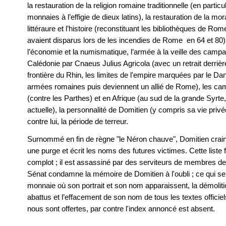
la restauration de la religion romaine traditionnelle (en particu
monnaies à l’effigie de dieux latins), la restauration de la moral
littéraure et l’histoire (reconstituant les bibliothèques de Ro
avaient disparus lors de les incendies de Rome en 64 et 80), l
l’économie et la numismatique, l’armée à la veille des campag
Calédonie par Cnaeus Julius Agricola (avec un retrait derrièr
frontière du Rhin, les limites de l'empire marquées par le 
armées romaines puis deviennent un allié de Rome), les c
(contre les Parthes) et en Afrique (au sud de la grande Syrte,
actuelle), la personnalité de Domitien (y compris sa vie privé
contre lui, la période de terreur.
Surnommé en fin de règne "le Néron chauve", Domitien craint 
une purge et écrit les noms des futures victimes. Cette liste
complot ; il est assassiné par des serviteurs de membres de 
Sénat condamne la mémoire de Domitien à l'oubli ; ce qui se 
monnaie où son portrait et son nom apparaissent, la démolit
abattus et l’effacement de son nom de tous les textes officie
nous sont offertes, par contre l'index annoncé est absent.