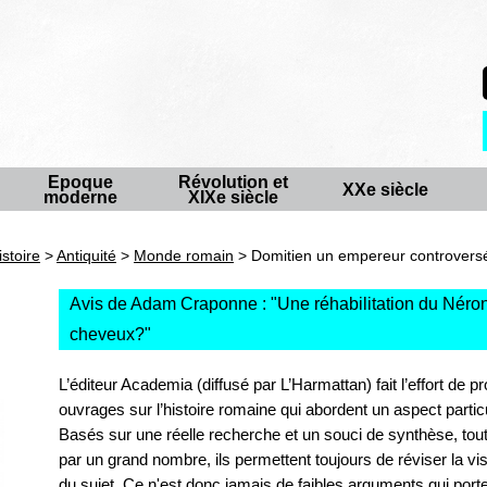
Epoque
Révolution et
XXe siècle
moderne
XIXe siècle
istoire
>
Antiquité
>
Monde romain
> Domitien un empereur controvers
Avis de Adam Craponne : "
Une réhabilitation du Néron
cheveux?
"
L’éditeur Academia (diffusé par L’Harmattan) fait l’effort de 
ouvrages sur l’histoire romaine qui abordent un aspect parti
Basés sur une réelle recherche et un souci de synthèse, tou
par un grand nombre, ils permettent toujours de réviser la visio
du sujet. Ce n'est donc jamais de faibles arguments qui porte