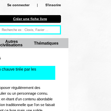
Se connecter
|
S'inscrire
Se connecter
Créer une fiche livre
S'inscrire
Créer une fiche livre
Autres
Thématiques
civilisations
Antiquité
Moyen Age
é
Epoque moderne
 chauve tirée par les
Révolution et XIXe siècle
proposer régulièrement des
XXe siècle
culier ou un personnage connu.
t en étant d’un contenu abordable
Autres civilisations
n traditionnelle que l’on se faisait
nt ce livre mais une solide