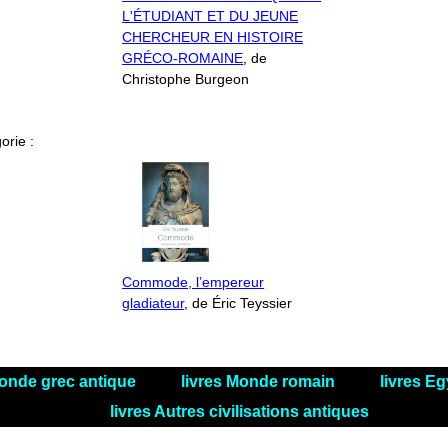
L'ÉTUDIANT ET DU JEUNE
CHERCHEUR EN HISTOIRE
GRÉCO-ROMAINE
, de
Christophe Burgeon
orie :
Commode, l’empereur
gladiateur
, de Éric Teyssier
Monde grec antique
livres Monde romain
livres Eg
livres Autres civilisations antiques