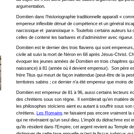
argumentation.
Domitien dans l’historiographie traditionnelle apparaît « co
empereur inflexible dénué de compétence et un général inca
narcissique et paranoïaque ». Toutefois certains auteurs l
celles de contenir les barbares et d’administrer avec rigueur.
Domitien est le dernier des trois flaviens qui sont empereur
civile ait suivi la mort de Néron en 68 après Jésus-Christ
évoquer les jeunes années de Domitien en trois chapitres qu
naissance) à 81 (année où il devient empereur). Son père es
frère Titus qui meurt de façon inattendue (peut-être de la pe
territoires sabins ; ce dernier n’a été empereur que moins de
Domitien est empereur de 81 à 96, aussi certains lecteurs ir
des chrétiens sous son règne. Il semblerait qu’en matière de
les philosophes stoïciens aient eu autant à souffrir sous son r
chrétiens.
Les Romains
ne faisaient pas encore vraiment la 
qui ne révéraient qu’un seul dieu. L’impôt du didrachme est 
qu’ils résident dans l’Empire, cet argent revient au Temple d
distinguer de cette taxe annuelle qu’est le fiscus iudaicus qu