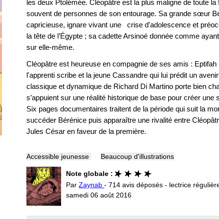
les deux Ptolémée. Cléopâtre est la plus maligne de toute la f
souvent de personnes de son entourage. Sa grande sœur B
capricieuse, ignare vivant une crise d'adolescence et préoc
la tête de l’Égypte ; sa cadette Arsinoé donnée comme ayant
sur elle-même.
Cléopâtre est heureuse en compagnie de ses amis : Eptifah l
l'apprenti scribe et la jeune Cassandre qui lui prédit un aveni
classique et dynamique de Richard Di Martino porte bien cha
s’appuient sur une réalité historique de base pour créer une si
Six pages documentaires traitent de la période qui suit la mort
succéder Bérénice puis apparaître une rivalité entre Cléopât
Jules César en faveur de la première.
Accessible jeunesse
Beaucoup d'illustrations
Note globale :
Par
Zaynab
- 714 avis déposés - lectrice régulièr
samedi 06 août 2016