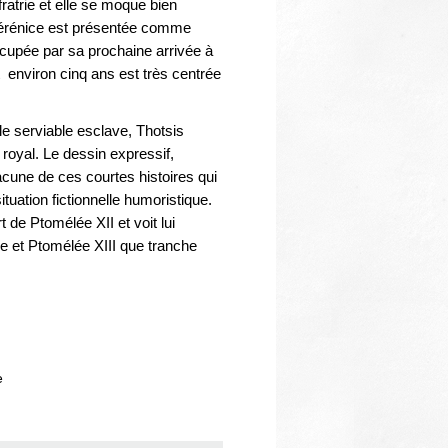
Thématiques
ratrie et elle se moque bien
érénice est présentée comme
cupée par sa prochaine arrivée à
 environ cinq ans est très centrée
e serviable esclave, Thotsis
r royal. Le dessin expressif,
cune de ces courtes histoires qui
tuation fictionnelle humoristique.
 de Ptomélée XII et voit lui
re et Ptomélée XIII que tranche
e