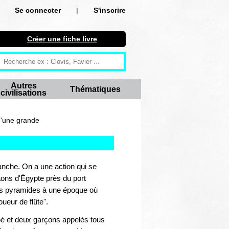
Se connecter
|
S'inscrire
Se connecter
Créer une fiche livre
S'inscrire
Créer une fiche livre
Autres
Thématiques
civilisations
Antiquité
Moyen Age
d'une grande
Epoque moderne
Révolution et XIXe siècle
anche. On a une action qui se
ons d'Égypte près du port
XXe siècle
des pyramides à une époque où
oueur de flûte".
Autres civilisations
inoé et deux garçons appelés tous