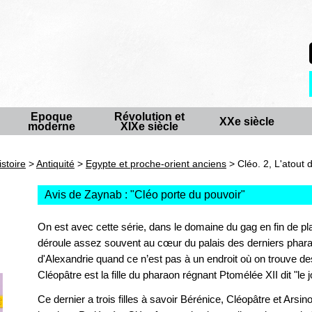
Epoque
Révolution et
XXe siècle
moderne
XIXe siècle
istoire
>
Antiquité
>
Egypte et proche-orient anciens
> Cléo. 2, L'atout 
Avis de Zaynab : "
Cléo porte du pouvoir
"
On est avec cette série, dans le domaine du gag en fin de pl
déroule assez souvent au cœur du palais des derniers phara
d'Alexandrie quand ce n’est pas à un endroit où on trouve 
Cléopâtre est la fille du pharaon régnant Ptomélée XII dit "le j
Ce dernier a trois filles à savoir Bérénice, Cléopâtre et Ars