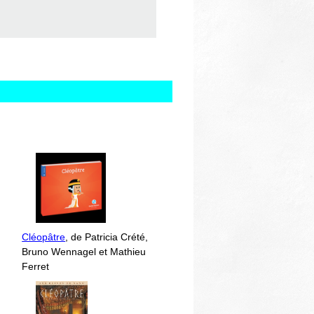
Cléopâtre
, de Patricia Crété,
Bruno Wennagel et Mathieu
Ferret