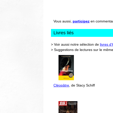
Vous aussi,
participez
en commentant 
Livres liés
> Voir aussi notre sélection de
livres d
> Suggestions de lectures sur le même
Cléopâtre
, de Stacy Schiff