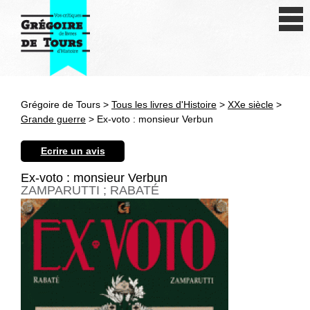
Se connecter
S'inscrire
Créer une fiche livre
Grégoire de Tours >
Tous les livres d'Histoire
>
XXe siècle
>
Antiquité
Grande guerre
> Ex-voto : monsieur Verbun
Moyen Age
Ecrire un avis
Epoque moderne
Ex-voto : monsieur Verbun
ZAMPARUTTI ; RABATÉ
Révolution et XIXe siècle
XXe siècle
Autres civilisations
Thématiques