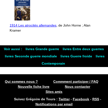
1914 Les atrocités allemandes
, de John Horne ; Alan
Kramer
Voir aussi :
livres Grande guerre
livres Entre deux guerres
livres Seconde guerre mondiale
livres Guerre froide
livres
Contemporain
Qui sommes nous ?
Commment participer / FAQ
Nouvelle fiche livre
Nous contacter
Sites amis
Suivez Grégoire de Tours :
Twitter
-
Facebook
-
RSS
-
Notifications par email