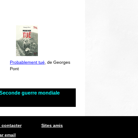
Probablement tué
, de Georges
Pont
s Seconde guerre mondiale
 contacter
Sites amis
ar email