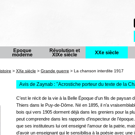
Epoque
Révolution et
XXe siècle
moderne
XIXe siècle
istoire
>
XXe siècle
>
Grande guerre
> La chanson interdite 1917
Avis de Zaynab : "
Acrostiche porteur du texte de la 
C’est le récit de la vie à la Belle Époque d’un fils de paysan 
Thiers dans le Puy-de-Dôme. Né en 1895, il n’a vraisemblab
bois qui vers 1905 dorment déjà dans les greniers pour la pl
peut comprendre dans les rapports d’inspecteur de l’époque. T
que ses instituteurs lui ont enseigné l’amour de la patrie, mai
d’avoir un enseignant qui le sensibilisa à la poésie avec une i