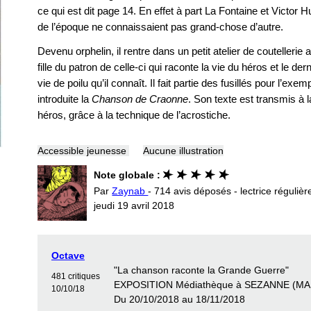
ce qui est dit page 14. En effet à part La Fontaine et Victor H
de l’époque ne connaissaient pas grand-chose d’autre.
Devenu orphelin, il rentre dans un petit atelier de coutellerie a
fille du patron de celle-ci qui raconte la vie du héros et le der
vie de poilu qu’il connaît. Il fait partie des fusillés pour l’exem
introduite la
Chanson de Craonne
. Son texte est transmis à 
héros, grâce à la technique de l’acrostiche.
Accessible jeunesse
Aucune illustration
Note globale :
Par
Zaynab
- 714 avis déposés - lectrice régulièr
jeudi 19 avril 2018
Octave
"La chanson raconte la Grande Guerre"
481 critiques
EXPOSITION Médiathèque à SEZANNE (M
10/10/18
Du 20/10/2018 au 18/11/2018