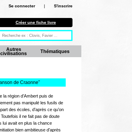
Se connecter
|
S'inscrire
Se connecter
Créer une fiche livre
S'inscrire
Créer une fiche livre
Autres
Thématiques
civilisations
Antiquité
Moyen Age
Epoque moderne
Chanson de Craonne
"
Révolution et XIXe siècle
de la région d’Ambert puis de
lement pas manipulé les fusils de
XXe siècle
upart des écoles, d’après ce qu’on
outefois il ne fait pas de doute
Autres civilisations
s lui avait en plus la chance
nitiation bien ambitieuse d’après