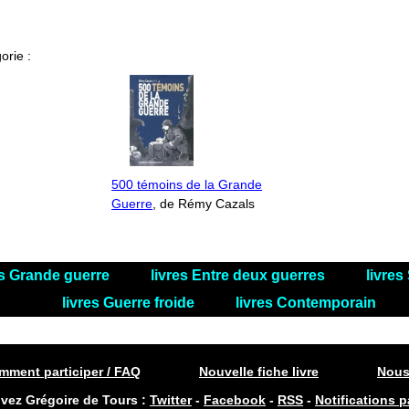
orie :
500 témoins de la Grande
Guerre
, de Rémy Cazals
es Grande guerre
livres Entre deux guerres
livre
livres Guerre froide
livres Contemporain
ment participer / FAQ
Nouvelle fiche livre
Nous
ivez Grégoire de Tours :
Twitter
-
Facebook
-
RSS
-
Notifications p