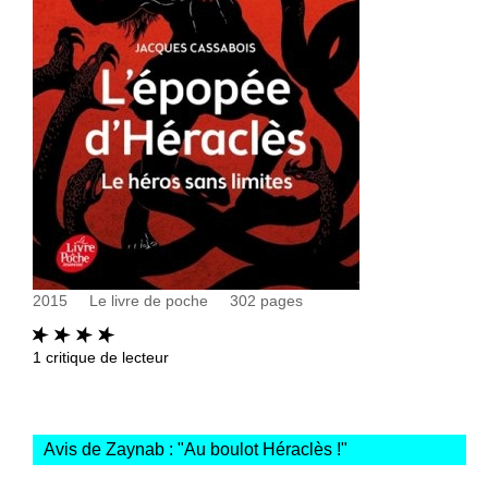
2015
Le livre de poche
302
pages
1
critique de lecteur
Avis de Zaynab : "
Au boulot Héraclès !
"