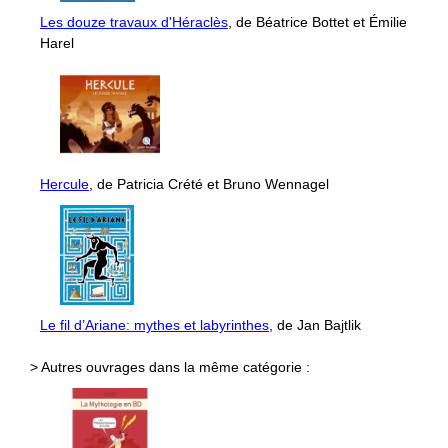
Les douze travaux d'Héraclès
, de Béatrice Bottet et Émilie
Harel
Hercule
, de Patricia Crété et Bruno Wennagel
Le fil d’Ariane: mythes et labyrinthes
, de Jan Bajtlik
> Autres ouvrages dans la même catégorie :