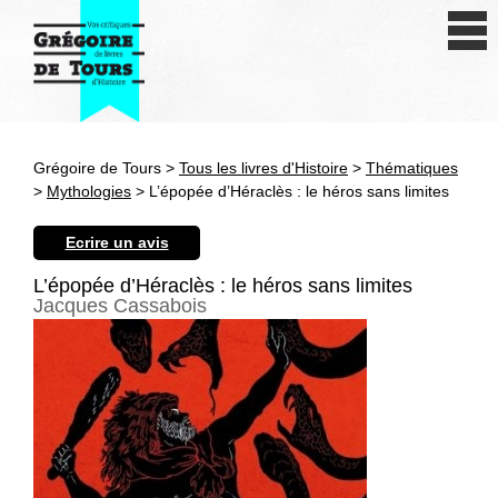
Se connecter
S'inscrire
Créer une fiche livre
Grégoire de Tours >
Tous les livres d'Histoire
>
Thématiques
Antiquité
>
Mythologies
> L’épopée d’Héraclès : le héros sans limites
Moyen Age
Ecrire un avis
Epoque moderne
L’épopée d’Héraclès : le héros sans limites
Jacques Cassabois
Révolution et XIXe siècle
XXe siècle
Autres civilisations
Thématiques