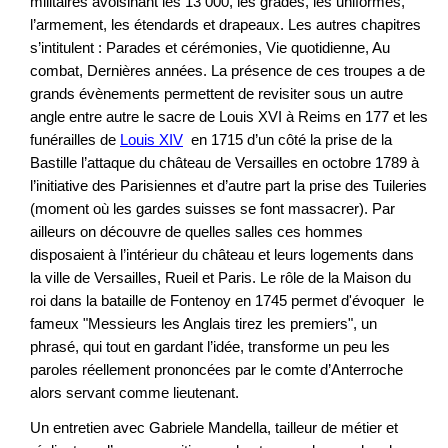
militaires avoisinant les 13 000, les grades, les uniformes,
l’armement, les étendards et drapeaux. Les autres chapitres
s’intitulent : Parades et cérémonies, Vie quotidienne, Au
combat, Dernières années. La présence de ces troupes a de
grands évènements permettent de revisiter sous un autre
angle entre autre le sacre de Louis XVI à Reims en 177 et les
funérailles de
Louis XIV
en 1715 d’un côté la prise de la
Bastille l’attaque du château de Versailles en octobre 1789 à
l’initiative des Parisiennes et d’autre part la prise des Tuileries
(moment où les gardes suisses se font massacrer). Par
ailleurs on découvre de quelles salles ces hommes
disposaient à l’intérieur du château et leurs logements dans
la ville de Versailles, Rueil et Paris. Le rôle de la Maison du
roi dans la bataille de Fontenoy en 1745 permet d'évoquer le
fameux "Messieurs les Anglais tirez les premiers", un
phrasé, qui tout en gardant l’idée, transforme un peu les
paroles réellement prononcées par le comte d’Anterroche
alors servant comme lieutenant.
Un entretien avec Gabriele Mandella, tailleur de métier et