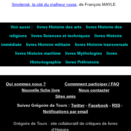
Smolensk, la cité du malheur russe
, de François MAYLE
Voir aussi :
livres Histoire des arts
livres Histoire des
religions
livres Sciences et techniques
livres Histoire
immédiate
livres Histoire militaire
livres Histoire transversale
livres Histoire maritime
livres Mythologies
livres
Historiographie
livres Préhistoire
Qui sommes nous ?
Commment participer / FAQ
Nouvelle fiche livre
Nous contacter
Sites amis
Suivez Grégoire de Tours :
Twitter
-
Facebook
-
RSS
-
Notifications par email
Grégoire de Tours : site collaboratif de critiques de livres
d'Histoire.