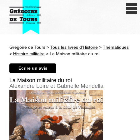
Se connecter
S'inscrire
Créer une fiche livre
Grégoire de Tours >
Tous les livres d'Histoire
>
Thématiques
Antiquité
>
Histoire militaire
> La Maison militaire du roi
Moyen Age
Ecrire un avis
Epoque moderne
La Maison militaire du roi
Alexandre Loire et Gabrielle Mendella
Révolution et XIXe siècle
XXe siècle
Autres civilisations
Thématiques