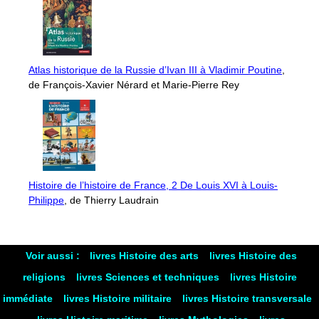
Atlas historique de la Russie d’Ivan III à Vladimir Poutine
,
de François-Xavier Nérard et Marie-Pierre Rey
Histoire de l’histoire de France, 2 De Louis XVI à Louis-
Philippe
, de Thierry Laudrain
Voir aussi :
livres Histoire des arts
livres Histoire des
religions
livres Sciences et techniques
livres Histoire
immédiate
livres Histoire militaire
livres Histoire transversale