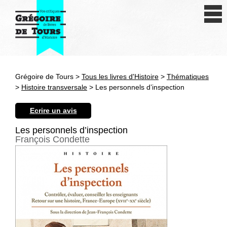
Se connecter
S'inscrire
Créer une fiche livre
Grégoire de Tours >
Tous les livres d'Histoire
>
Thématiques
Antiquité
>
Histoire transversale
> Les personnels d’inspection
Moyen Age
Ecrire un avis
Epoque moderne
Les personnels d’inspection
François Condette
Révolution et XIXe siècle
XXe siècle
Autres civilisations
Thématiques