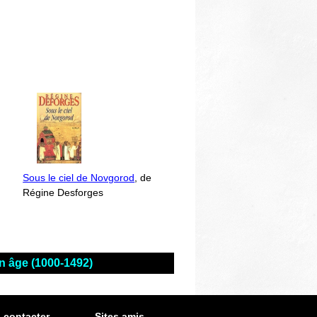
Sous le ciel de Novgorod
, de
Régine Desforges
n âge (1000-1492)
 contacter
Sites amis