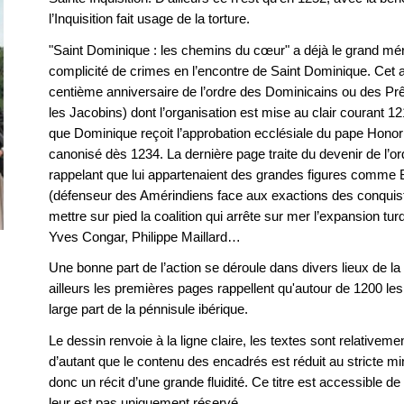
l’Inquisition fait usage de la torture.
"Saint Dominique : les chemins du cœur" a déjà le grand méri
complicité de crimes en l’encontre de Saint Dominique. Cet a
centième anniversaire de l’ordre des Dominicains ou des P
les Jacobins) dont l’organisation est mise au clair courant 
que Dominique reçoit l’approbation ecclésiale du pape Hono
canonisé dès 1234. La dernière page traite du devenir de l’o
rappelant que lui appartenaient des grandes figures comme
(défenseur des Amérindiens face aux exactions des conquist
mettre sur pied la coalition qui arrête sur mer l’expansion tu
Yves Congar, Philippe Maillard…
Une bonne part de l’action se déroule dans divers lieux de l
ailleurs les premières pages rappellent qu'autour de 1200 
large part de la pénnisule ibérique.
Le dessin renvoie à la ligne claire, les textes sont relativem
d’autant que le contenu des encadrés est réduit au stricte m
donc un récit d’une grande fluidité. Ce titre est accessible de 
leur est pas uniquement réservé.