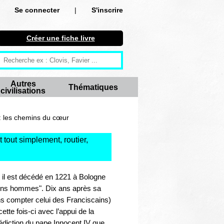
Se connecter
|
S'inscrire
Se connecter
Créer une fiche livre
S'inscrire
Créer une fiche livre
Autres
Thématiques
civilisations
Antiquité
Moyen Age
: les chemins du cœur
Epoque moderne
 tout simplement, routier,
Révolution et XIXe siècle
 il est décédé en 1221 à Bologne
XXe siècle
"bons hommes". Dix ans après sa
ans compter celui des Franciscains)
Autres civilisations
tte fois-ci avec l’appui de la
nédiction du pape Innocent IV que