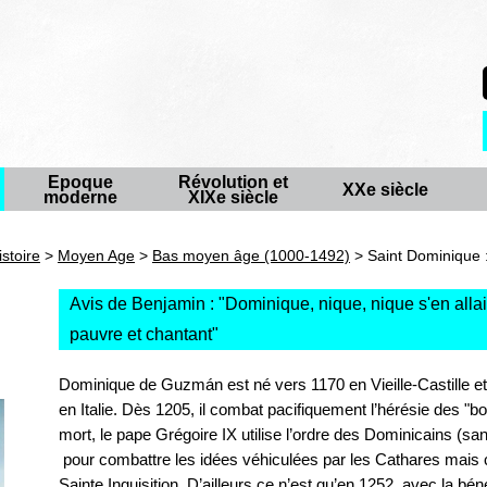
Epoque
Révolution et
XXe siècle
moderne
XIXe siècle
istoire
>
Moyen Age
>
Bas moyen âge (1000-1492)
> Saint Dominique 
Avis de Benjamin : "
Dominique, nique, nique s'en allait
pauvre et chantant
"
Dominique de Guzmán est né vers 1170 en Vieille-Castille et
en Italie. Dès 1205, il combat pacifiquement l’hérésie des 
mort, le pape Grégoire IX utilise l’ordre des Dominicains (s
pour combattre les idées véhiculées par les Cathares mais ce
Sainte Inquisition. D’ailleurs ce n’est qu’en 1252, avec la bé